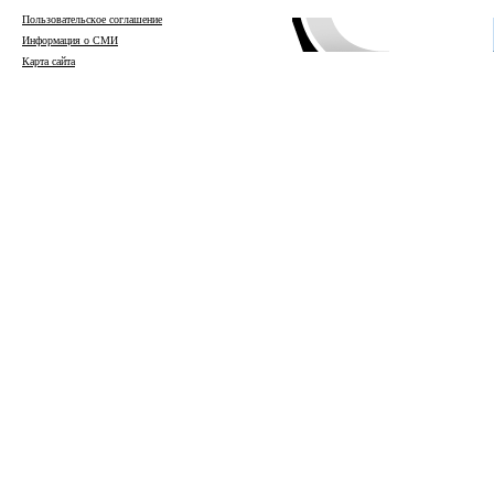
Пользовательское соглашение
Информация о СМИ
Карта сайта