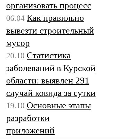
организовать процесс
Как правильно
06.04
вывезти строительный
мусор
Статистика
20.10
заболеваний в Курской
области: выявлен 291
случай ковида за сутки
Основные этапы
19.10
разработки
приложений