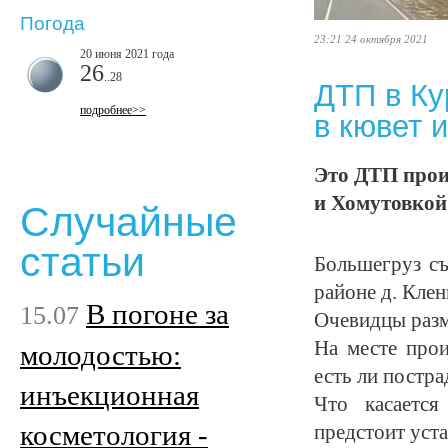
Погода
23:21 24 октября 2021
20 июня 2021 года
26
..28
ДТП в Ку
подробнее>>
в кювет 
Это ДТП прои
и Хомутовкой
Случайные
статьи
Большегруз съ
районе д. Клен
В погоне за
15.07
Очевидцы разм
На месте прои
молодостью:
есть ли постр
инъекционная
Что касаетс
косметология -
предстоит уста