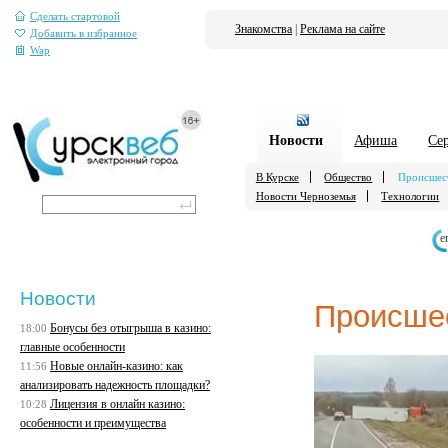
Сделать стартовой
Знакомства
|
Реклама на сайте
Добавить в избранное
Wap
Новости
Афиша
Се
В Курске
Общество
Происшес
Новости Черноземья
Технологии
е
Новости
Происше
Бонусы без отыгрыша в казино:
18:00
главные особенности
Новые онлайн-казино: как
11:56
анализировать надежность площадки?
Лицензия в онлайн казино:
10:28
особенности и преимущества