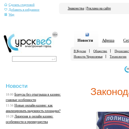
Сделать стартовой
Знакомства
|
Реклама на сайте
Добавить в избранное
Wap
Новости
Афиша
Се
В Курске
Общество
Происшес
Новости Черноземья
Технологии
е
Новости
Законод
Бонусы без отыгрыша в казино:
18:00
главные особенности
Новые онлайн-казино: как
11:56
анализировать надежность площадки?
Лицензия в онлайн казино:
10:28
особенности и преимущества