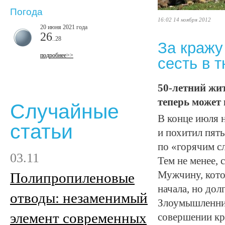
Погода
16:02 14 ноября 2012
20 июня 2021 года
26
..28
За кражу
подробнее>>
сесть в 
50-летний жи
теперь может 
Случайные
В конце июля 
статьи
и похитил пят
по «горячим с
03.11
Тем не менее,
Мужчину, кото
Полипропиленовые
начала, но дол
отводы: незаменимый
Злоумышленник
элемент современных
совершении кр