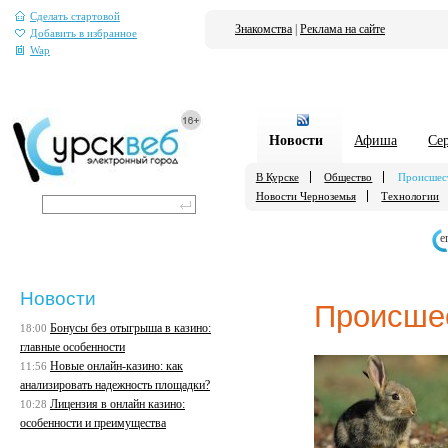
Сделать стартовой
Знакомства
|
Реклама на сайте
Добавить в избранное
Wap
Новости
Афиша
Се
В Курске
Общество
Происшес
Новости Черноземья
Технологии
е
Новости
Происше
Бонусы без отыгрыша в казино:
18:00
главные особенности
Новые онлайн-казино: как
11:56
анализировать надежность площадки?
Лицензия в онлайн казино:
10:28
особенности и преимущества