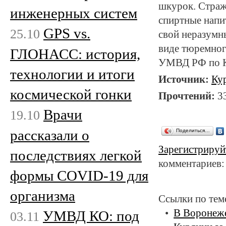
шкурок. Страж
инженерных систем
спиртные напит
GPS vs.
25.10
свой неразумны
виде тюремного
ГЛОНАСС: история,
УМВД РФ по К
технологии и итоги
Источник:
Ку
космической гонки
Прочтений:
3
Врачи
19.10
рассказали о
Поделиться…
Зарегистрируй
последствиях легкой
комментариев:
формы COVID-19 для
организма
Ссылки по тем
В Воронеже
УМВД КО: под
03.11