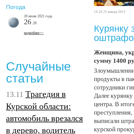
Погода
14:26 25 января 2013
20 июня 2021 года
26
..28
Курянку 
подробнее>>
оштрафов
Женщина, укр
сумму 1400 ру
Случайные
Злоумышленниц
статьи
продукты в па
сотрудники ги
Трагедия в
13.11
Далее курянку
центра. В ито
Курской области:
преступления, 
автомобиль врезался
выписали штра
в дерево, водитель
курской проку