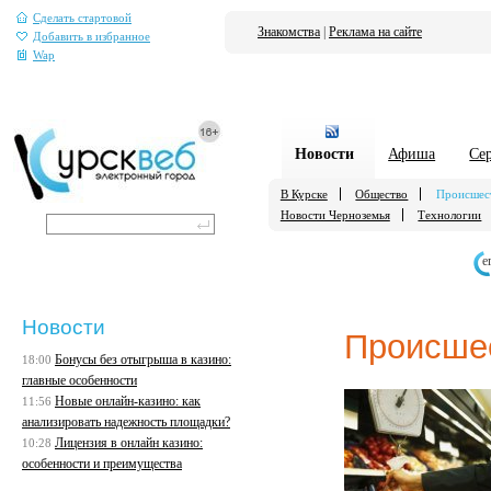
Сделать стартовой
Знакомства
|
Реклама на сайте
Добавить в избранное
Wap
Новости
Афиша
Се
В Курске
Общество
Происшес
Новости Черноземья
Технологии
е
Новости
Происше
Бонусы без отыгрыша в казино:
18:00
главные особенности
Новые онлайн-казино: как
11:56
анализировать надежность площадки?
Лицензия в онлайн казино:
10:28
особенности и преимущества