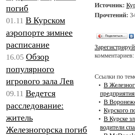
Источник:
Ку
погиб
Прочтений:
3
В Курском
01.11
аэропорте зимнее
Поделиться…
расписание
Зарегистрируй
Обзор
комментариев:
16.05
популярного
Ссылки по тем
игрового зала Лев
В Железног
Ведется
09.11
предприятия
В Воронеже
расследование:
Курского п
житель
В Курске з
водители сп
Железногорска погиб