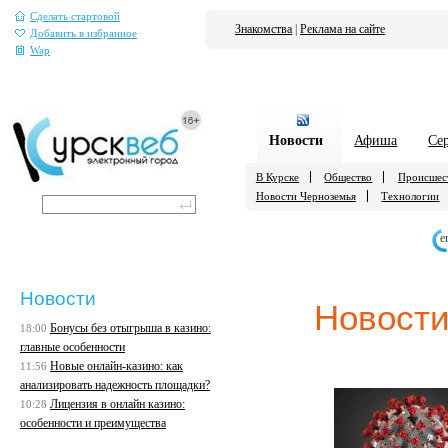
Сделать стартовой
Знакомства
|
Реклама на сайте
Добавить в избранное
Wap
Новости
Афиша
Се
В Курске
Общество
Происшес
Новости Черноземья
Технологии
е
Новости
Новости
Бонусы без отыгрыша в казино:
18:00
главные особенности
Новые онлайн-казино: как
11:56
анализировать надежность площадки?
Лицензия в онлайн казино:
10:28
особенности и преимущества