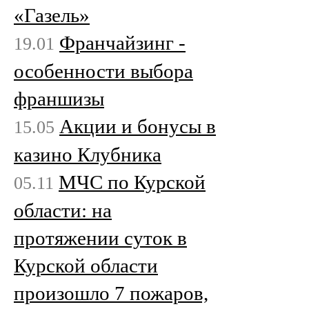
«Газель»
Франчайзинг -
19.01
особенности выбора
франшизы
Акции и бонусы в
15.05
казино Клубника
МЧС по Курской
05.11
области: на
протяжении суток в
Курской области
произошло 7 пожаров,