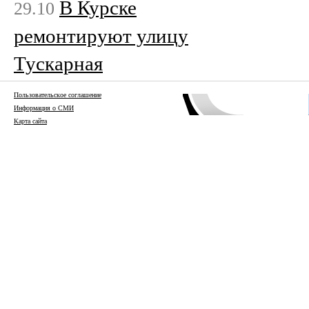
В Курске
29.10
ремонтируют улицу
Тускарная
Пользовательское соглашение
Информация о СМИ
Карта сайта