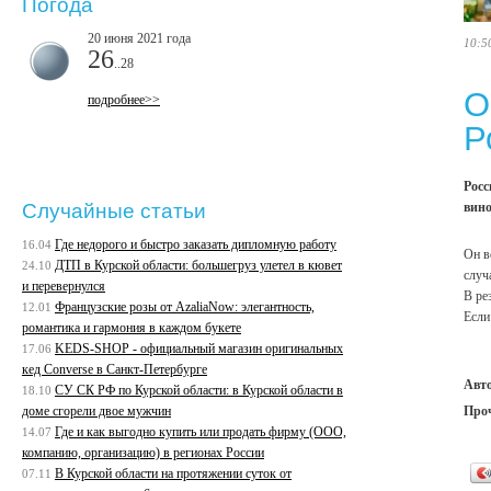
Погода
20 июня 2021 года
10:5
26
..28
О
подробнее>>
Р
Росс
вино
Случайные статьи
Где недорого и быстро заказать дипломную работу
16.04
Он в
ДТП в Курской области: большегруз улетел в кювет
24.10
случ
и перевернулся
В ре
Французские розы от AzaliaNow: элегантность,
12.01
Если
романтика и гармония в каждом букете
KEDS-SHOP - официальный магазин оригинальных
17.06
кед Converse в Санкт-Петербурге
Авт
СУ СК РФ по Курской области: в Курской области в
18.10
Про
доме сгорели двое мужчин
Где и как выгодно купить или продать фирму (ООО,
14.07
компанию, организацию) в регионах России
В Курской области на протяжении суток от
07.11