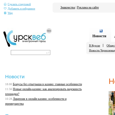
Сделать стартовой
Знакомства
|
Реклама на сайте
Добавить в избранное
Wap
Новости
В Курске
Общес
Новости Черноземья
Новости
Н
Бонусы без отыгрыша в казино: главные особенности
18:00
Новые онлайн-казино: как анализировать надежность
11:56
площадки?
Лицензия в онлайн казино: особенности и
10:28
преимущества