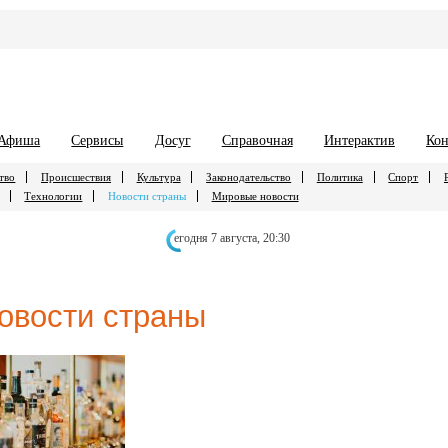
Афиша
Сервисы
Досуг
Справочная
Интерактив
Кон
тво
Происшествия
Культура
Законодательство
Политика
Спорт
Технологии
Новости страны
Мировые новости
егодня 7 августа,
20:30
овости страны