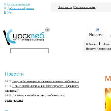
Сделать стартовой
Знакомства
|
Реклама на сайте
Добавить в избранное
Wap
Новости
В Курске
Общес
Новости Черноземья
Новости
М
Бонусы без отыгрыша в казино: главные особенности
18:00
Новые онлайн-казино: как анализировать надежность
11:56
площадки?
Лицензия в онлайн казино: особенности и
10:28
преимущества