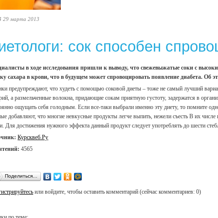
4 29 марта 2013
иетологи: сок способен спрово
иалисты в ходе исследования пришли к выводу, что свежевыжатые соки с высоки
ку сахара в крови, что в будущем может спровоцировать появление диабета. Об эт
ки предупреждают, что худеть с помощью соковой диеты – тоже не самый лучший вариа
рий, а размельченные волокна, придающие сокам приятную густоту, задержатся в организ
оянно ощущать себя голодным. Если все-таки выбрали именно эту диету, то помните одн
ые добавляют, что многие невкусные продукты легче выпить, нежели съесть В их числе и
и. Для достижения нужного эффекта данный продукт следует употреблять до шести стебл
очник:
Курсквеб.Ру
чтений:
4565
Поделиться…
гистрируйтесь
или войдите, чтобы оставить комментарий (сейчас комментариев: 0)
ки по теме: