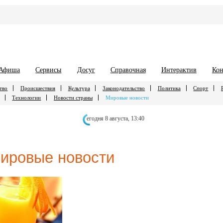
Афиша
Сервисы
Досуг
Справочная
Интерактив
Кон
тво
Происшествия
Культура
Законодательство
Политика
Спорт
Технологии
Новости страны
Мировые новости
егодня 8 августа,
13:40
ировые новости