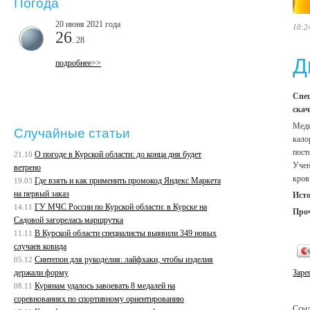
Погода
20 июня 2021 года
10:2
26
..28
Д
подробнее>>
Спец
скач
Меди
Случайные статьи
кало
пост
О погоде в Курской области: до конца дня будет
21.10
Учен
ветрено
кров
Где взять и как применить промокод Яндекс Маркета
19.03
на первый заказ
Ист
ГУ МЧС России по Курской области: в Курске на
14.11
Про
Садовой загорелась маршрутка
В Курской области специалисты выявили 349 новых
11.11
случаев ковида
Синтепон для рукоделия: лайфхаки, чтобы изделия
05.12
держали форму
Заре
Курянам удалось завоевать 8 медалей на
08.11
соревнованиях по спортивному ориентированию
Ссыл