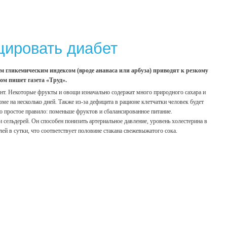
цировать диабет
м гликемическим индексом (вроде ананаса или арбуза) приводят к резкому
ом пишет газета «Труд».
нт. Некоторые фрукты и овощи изначально содержат много природного сахара и
ме на несколько дней. Также из-за дефицита в рационе клетчатки человек будет
о простое правило: поменьше фруктов и сбалансированное питание.
 сельдерей. Он способен понизить артериальное давление, уровень холестерина в
ей в сутки, что соответствует половине стакана свежевыжатого сока.