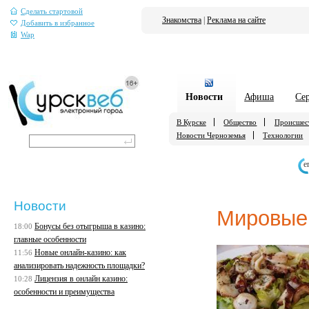
Сделать стартовой
Знакомства
|
Реклама на сайте
Добавить в избранное
Wap
Новости
Афиша
Се
В Курске
Общество
Происшес
Новости Черноземья
Технологии
е
Новости
Мировые
Бонусы без отыгрыша в казино:
18:00
главные особенности
Новые онлайн-казино: как
11:56
анализировать надежность площадки?
Лицензия в онлайн казино:
10:28
особенности и преимущества