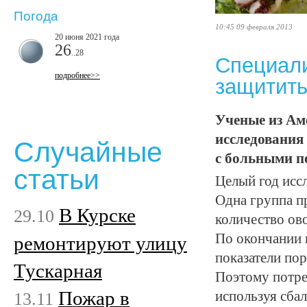
Погода
10:45 09 февраля 2013
20 июня 2021 года
26
..28
Специали
подробнее>>
защитить
Ученые из Ам
исследования
Случайные
с больными п
статьи
Целый год иссл
Одна группа п
В Курске
29.10
количество ов
По окончании 
ремонтируют улицу
показатели по
Тускарная
Поэтому потре
Пожар в
13.11
используя сба