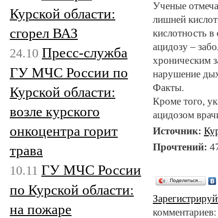
Ученые отмеча
Курской области:
лишней кислот
сгорел ВАЗ
кислотность в
ацидозу – забо
Пресс-служба
24.10
хроническим за
ГУ МЧС России по
нарушение дых
Факты.
Курской области:
Кроме того, ук
возле курского
ацидозом врач
онкоцентра горит
Источник:
Ку
Прочтений:
4
трава
ГУ МЧС России
10.11
Поделиться…
по Курской области:
Зарегистрируй
на пожаре
комментариев: