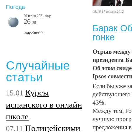
Погода
08:16 17 апреля 2012
20 июня 2021 года
26
..28
Барак Об
подробнее>>
гонке
Отрыв между 
президента Б
Случайные
Об этом свид
статьи
Ipsos совместн
Если бы уже з
Курсы
15.01
действующего 
43%.
испанского в онлайн
Между тем, Ро
школе
лучшую програ
Полицейскими
07.11
предложения в