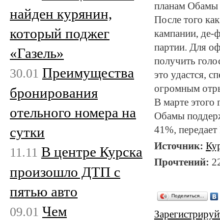
планам Обамы 
найден курянин,
После того ка
который поджег
кампании, де-
партии. Для о
«Газель»
получить голо
Преимущества
30.01
это удастся, с
огромным отры
бронирования
В марте этого 
отельного номера на
Обамы поддерж
сутки
41%, передает
Источник:
Ку
В центре Курска
11.11
Прочтений:
2
произошло ДТП с
пятью авто
Поделиться…
Чем
09.01
Зарегистрируй