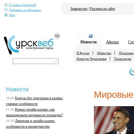
Сделать стартовой
Знакомства
|
Реклама на сайте
Добавить в избранное
Wap
Новости
Афиша
Се
В Курске
Общество
Происшес
Новости Черноземья
Технологии
е
Новости
Мировые
Бонусы без отыгрыша в казино:
18:00
главные особенности
Новые онлайн-казино: как
11:56
анализировать надежность площадки?
Лицензия в онлайн казино:
10:28
особенности и преимущества