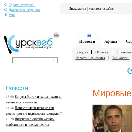
Сделать стартовой
Знакомства
|
Реклама на сайте
Добавить в избранное
Wap
Новости
Афиша
Се
В Курске
Общество
Происшес
Новости Черноземья
Технологии
е
Новости
Мировые
Бонусы без отыгрыша в казино:
18:00
главные особенности
Новые онлайн-казино: как
11:56
анализировать надежность площадки?
Лицензия в онлайн казино:
10:28
особенности и преимущества