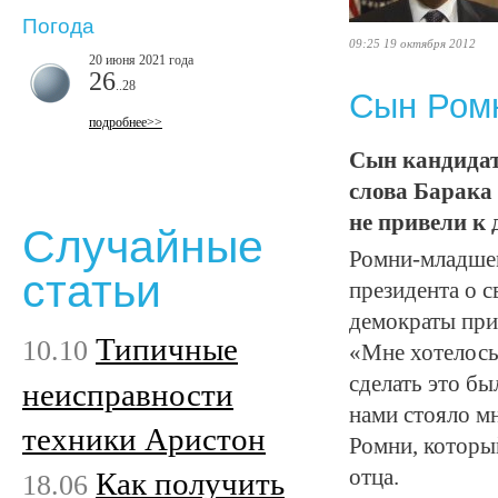
Погода
09:25 19 октября 2012
20 июня 2021 года
26
..28
Сын Ромн
подробнее>>
Сын кандидат
слова Барака 
не привели к 
Случайные
Ромни-младшем
статьи
президента о с
демократы при
Типичные
10.10
«Мне хотелось 
сделать это бы
неисправности
нами стояло м
техники Аристон
Ромни, которы
отца.
Как получить
18.06