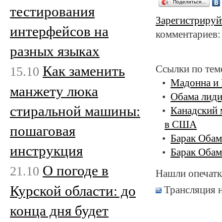
Поделиться…
тестирования
Зарегистрируй
интерфейсов на
комментариев:
разных языках
Как заменить
Ссылки по тем
15.10
Мадонна и 
манжету люка
Обама лиди
стиральной машины:
Канадский 
в США
пошаговая
Барак Обам
инструкция
Барак Обам
О погоде в
21.10
Нашли опечатк
Курской области: до
Трансляция 
конца дня будет