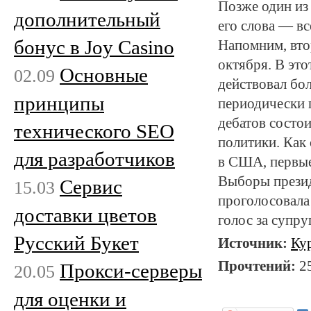
Позже один из
дополнительный
его слова — вс
бонус в Joy Casino
Напомним, вто
октября. В это
Основные
02.09
действовал бо
принципы
периодически 
дебатов состо
технического SEO
политики. Как
для разработчиков
в США, первые
Выборы презид
Сервис
15.03
проголосовала
доставки цветов
голос за супру
Русский Букет
Источник:
Ку
Прочтений:
2
Прокси-серверы
20.05
для оценки и