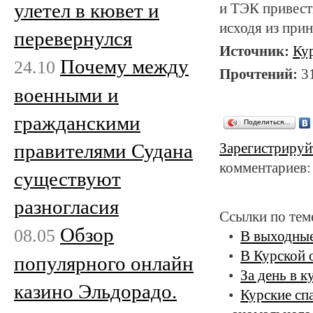
улетел в кювет и
и ТЭК привест
исходя из при
перевернулся
Источник:
Ку
Почему между
24.10
Прочтений:
3
военными и
гражданскими
Поделиться…
правителями Судана
Зарегистрируй
комментариев:
существуют
разногласия
Ссылки по тем
Обзор
08.05
В выходные
В Курской 
популярного онлайн
За день в 
казино Эльдорадо.
Курские сп