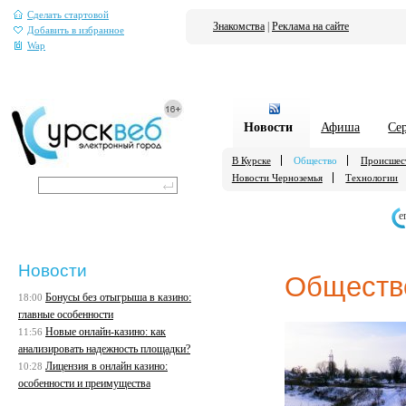
Сделать стартовой
Знакомства
|
Реклама на сайте
Добавить в избранное
Wap
Новости
Афиша
Се
В Курске
Общество
Происшес
Новости Черноземья
Технологии
е
Новости
Обществ
Бонусы без отыгрыша в казино:
18:00
главные особенности
Новые онлайн-казино: как
11:56
анализировать надежность площадки?
Лицензия в онлайн казино:
10:28
особенности и преимущества