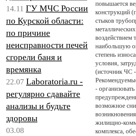
повышается ве
ГУ МЧС России
14.11
конструкций (
по Курской области:
стыков трубоп
металлических
по причине
воздействием 
неисправности печей
наибольшую о
степень износ
сгорели баня и
условия, затр
времянка
(источник ЧС 
Laboratoria.ru -
Рекомендуемые
22.07
- организоват
регулярно сдавайте
предупреждени
анализы и будьте
возможное сни
возникновения
здоровы
жилищно-комму
03.08
комплекса, об