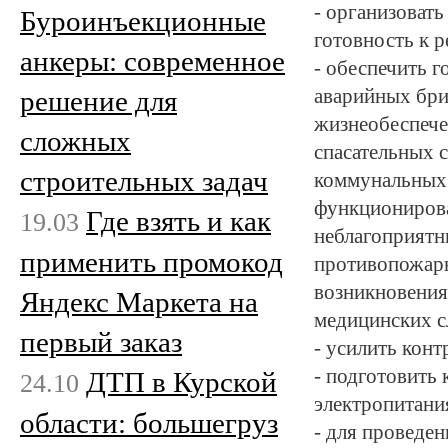
- организоват
Буроинъекционные
готовность к 
анкеры: современное
- обеспечить г
решение для
аварийных бри
жизнеобеспечен
сложных
спасательных 
строительных задач
коммунальных
функционирова
Где взять и как
19.03
неблагоприятн
применить промокод
противопожар
возникновени
Яндекс Маркета на
медицинских с
первый заказ
- усилить кон
- подготовить
ДТП в Курской
24.10
электропитани
области: большегруз
- для проведе