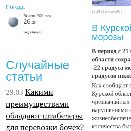
Погода
16:29 19 января 2010
20 июня 2021 года
26
..28
В Курско
подробнее>>
морозы
В период с 21
области сохра
Случайные
-22 градуса м
статьи
градусов ниж
Как сообщает 
Какими
29.03
Курской облас
чрезвычайных 
преимуществами
нарушениями в
обладают штабелеры
жизнеобеспече
для перевозки бочек?
количества бы