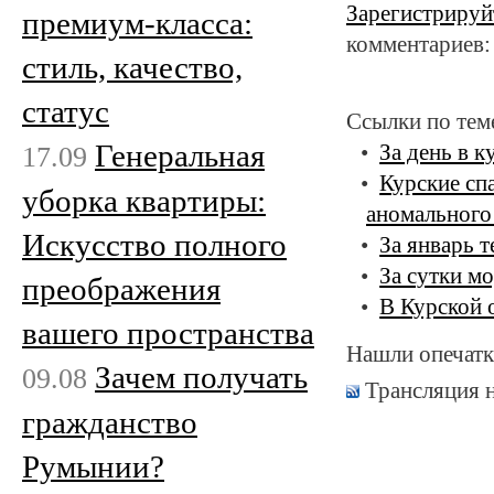
Зарегистрируй
премиум-класса:
комментариев:
стиль, качество,
статус
Ссылки по тем
Генеральная
17.09
За день в 
Курские сп
уборка квартиры:
аномального
Искусство полного
За январь 
За сутки м
преображения
В Курской 
вашего пространства
Нашли опечатк
Зачем получать
09.08
Трансляция 
гражданство
Румынии?