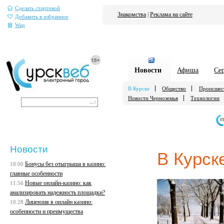
Сделать стартовой
Знакомства
|
Реклама на сайте
Добавить в избранное
Wap
Новости
Афиша
Се
В Курске
Общество
Происшес
Новости Черноземья
Технологии
е
Новости
В Курск
Бонусы без отыгрыша в казино:
18:00
главные особенности
Новые онлайн-казино: как
11:56
анализировать надежность площадки?
Лицензия в онлайн казино:
10:28
особенности и преимущества