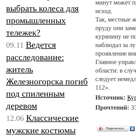
минут может п
выбрать колеса для
исход.
промышленных
Так, местные ж
пруду они зам
тележек?
курянину не п
Ведется
09.11
наблюдал за лу
проявление вн
расследование:
Главное управ
житель
области: в сл
следует немед
Железногорска погиб
112».
под спиленным
Источник:
Ку
деревом
Прочтений:
3
Классические
12.06
мужские костюмы
Поделиться…