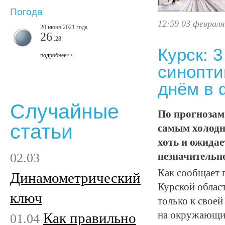
Погода
12:59 03 февраля
20 июня 2021 года
26
..28
Курск: 
подробнее>>
синопти
днём в 
Случайные
По прогнозам 
статьи
самым холодн
хоть и ожидае
02.03
незначительно
Как сообщает 
Динамометрический
Курской област
ключ
только к своей
на окружающих
Как правильно
01.04