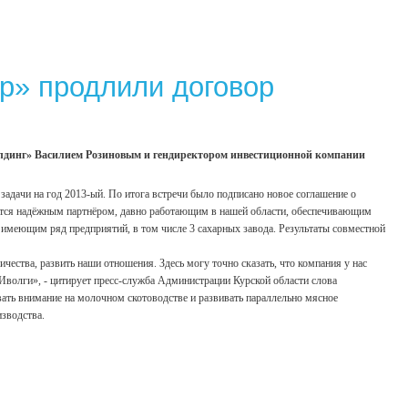
тр» продлили договор
олдинг» Василием Розиновым и гендиректором инвестиционной компании
адачи на год 2013-ый. По итога встречи было подписано новое соглашение о
яется надёжным партнёром, давно работающим в нашей области, обеспечивающим
имеющим ряд предприятий, в том числе 3 сахарных завода. Результаты совместной
чества, развить наши отношения. Здесь могу точно сказать, что компания у нас
Иволги», - цитирует пресс-служба Администрации Курской области слова
вать внимание на молочном скотоводстве и развивать параллельно мясное
изводства.