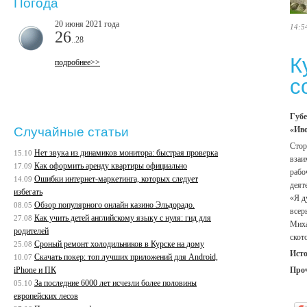
Погода
20 июня 2021 года
14:5
26
..28
К
подробнее>>
с
Губе
«Ив
Случайные статьи
Стор
Нет звука из динамиков монитора: быстрая проверка
15.10
взаи
Как оформить аренду квартиры официально
17.09
рабо
Ошибки интернет-маркетинга, которых следует
14.09
деят
избегать
«Я д
Обзор популярного онлайн казино Эльдорадо.
08.05
всер
Как учить детей английскому языку с нуля: гид для
27.08
Миха
родителей
скот
Сроный ремонт холодильников в Курске на дому
25.08
Ист
Скачать покер: топ лучших приложений для Android,
10.07
Про
iPhone и ПК
За последние 6000 лет исчезли более половины
05.10
европейских лесов