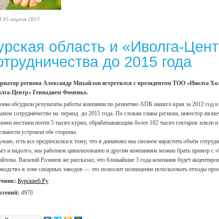
4 05 апреля 2013
урская область и «Иволга-Цен
отрудничества до 2015 года
рнатор региона Александр Михайлов встретился с президентом ТОО «Иволга Х
олга-Центр» Геннадием Фоменко.
оны обсудили результаты работы компании по развитию АПК нашего края за 2012 год и з
мном сотрудничестве на период до 2015 года. По словам главы региона, инвестор явл
чими местами почти 5 тысяч курян, обрабатывающим более 182 тысяч гектаров земли и 
ельности устроили обе стороны.
умаю, есть все предпосылки к тому, что в динамике мы сможем нарастить объём сотрудни
ьёз и надолго, мы работаем цивилизованно и другим компаниям можно брать пример с «
йлова. Василий Розинов же рассказал, что ближайшие 3 года компания будет акцентиро
оводство в зоне сахарных заводов — это позволит полноценно использовать отходы про
очник:
Курсквеб.Ру
чтений:
4970