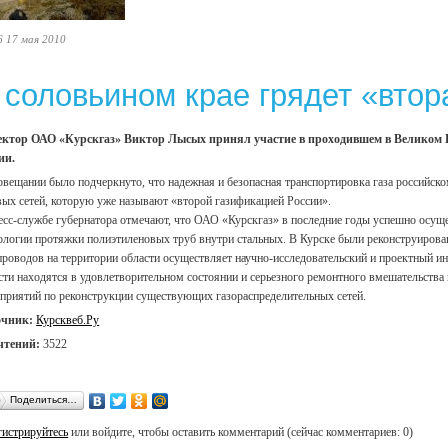
6 17 мая 2010
 соловьином крае грядет «вто
ктор ОАО «Курскгаз» Виктор Лысых принял участие в проходившем в Великом Н
ии.
овещании было подчеркнуто, что надежная и безопасная транспортировка газа российс
вых сетей, которую уже называют «второй газификацией России».
есс-службе губернатора отмечают, что ОАО «Курскгаз» в последние годы успешно осущ
ологии протяжки полиэтиленовых труб внутри стальных. В Курске были реконструирова
проводов на территории области осуществляет научно-исследовательский и проектный 
сти находятся в удовлетворительном состоянии и серьезного ремонтного вмешательства
приятий по реконструкции существующих газораспределительных сетей.
очник:
Курсквеб.Ру
чтений:
3522
Поделиться…
гистрируйтесь
или войдите, чтобы оставить комментарий (сейчас комментариев: 0)