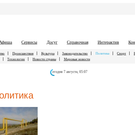
Афиша
Сервисы
Досуг
Справочная
Интерактив
Кон
тво
Происшествия
Культура
Законодательство
Политика
Спорт
Технологии
Новости страны
Мировые новости
егодня 7 августа,
05:07
олитика