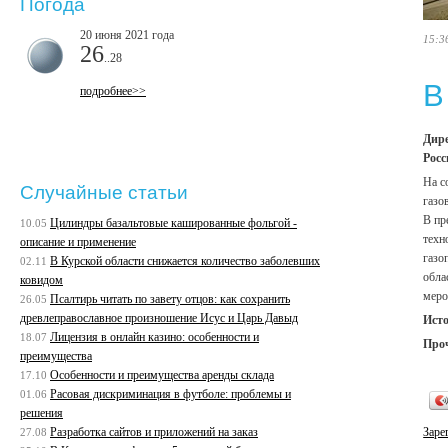
Погода
20 июня 2021 года
15:3
26
..28
В
подробнее>>
Дире
Росс
На с
Случайные статьи
газо
В пр
Цилиндры базальтовые кашированные фольгой -
10.05
техн
описание и применение
газо
В Курской области снижается количество заболевших
02.11
обла
ковидом
меро
Псалтирь читать по завету отцов: как сохранить
26.05
древлеправославное произношение Исус и Царь Давыд
Ист
Лицензия в онлайн казино: особенности и
18.07
Про
преимущества
Особенности и преимущества аренды склада
17.10
Расовая дискриминация в футболе: проблемы и
01.06
решения
Разработка сайтов и приложений на заказ
Заре
27.08