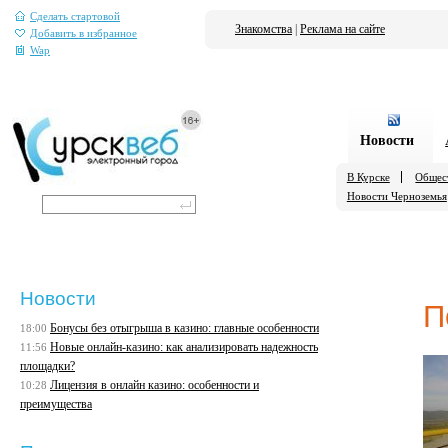
Сделать стартовой
Знакомства
|
Реклама на сайте
Добавить в избранное
Wap
Новости
В Курске
Общес
Новости Черноземья
Новости
П
Бонусы без отыгрыша в казино: главные особенности
18:00
Новые онлайн-казино: как анализировать надежность
11:56
площадки?
Лицензия в онлайн казино: особенности и
10:28
преимущества