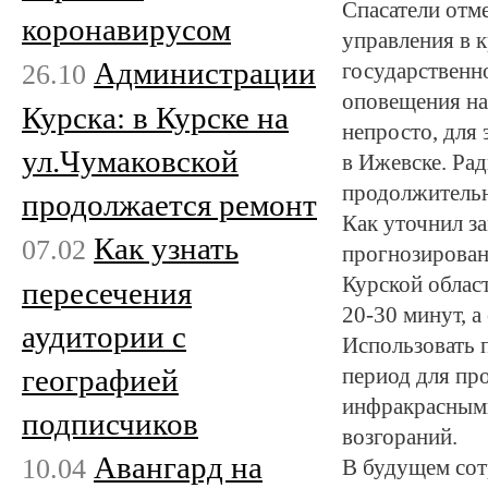
Спасатели отм
коронавирусом
управления в 
Администрации
26.10
государственн
оповещения на
Курска: в Курске на
непросто, для
ул.Чумаковской
в Ижевске. Рад
продолжительн
продолжается ремонт
Как уточнил з
Как узнать
07.02
прогнозирова
Курской облас
пересечения
20-30 минут, а
аудитории с
Использовать 
географией
период для пр
инфракрасными
подписчиков
возгораний.
Авангард на
10.04
В будущем сот