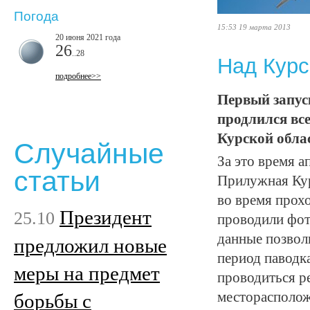
Погода
15:53 19 марта 2013
20 июня 2021 года
26
..28
Над Курс
подробнее>>
Первый запус
продлился вс
Курской обла
Случайные
За это время 
статьи
Прилужная Кур
во время прох
Президент
25.10
проводили фот
данные позволи
предложил новые
период паводк
меры на предмет
проводиться р
месторасполож
борьбы с