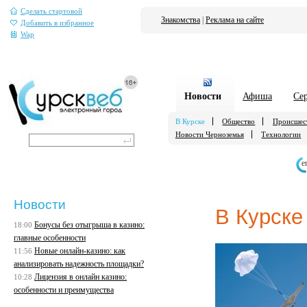
Сделать стартовой
Знакомства
|
Реклама на сайте
Добавить в избранное
Wap
Новости
Афиша
Се
В Курске
Общество
Происшес
Новости Черноземья
Технологии
е
Новости
В Курске
Бонусы без отыгрыша в казино:
18:00
главные особенности
Новые онлайн-казино: как
11:56
анализировать надежность площадки?
Лицензия в онлайн казино:
10:28
особенности и преимущества