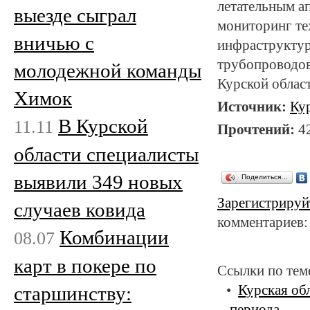
летательным а
выезде сыграл
мониторинг те
вничью с
инфраструктур
трубопроводов
молодежной команды
Курской облас
Химок
Источник:
Ку
В Курской
11.11
Прочтений:
4
области специалисты
выявили 349 новых
Поделиться…
Зарегистрируй
случаев ковида
комментариев:
Комбинации
08.07
карт в покере по
Ссылки по тем
старшинству:
Курская об
периода