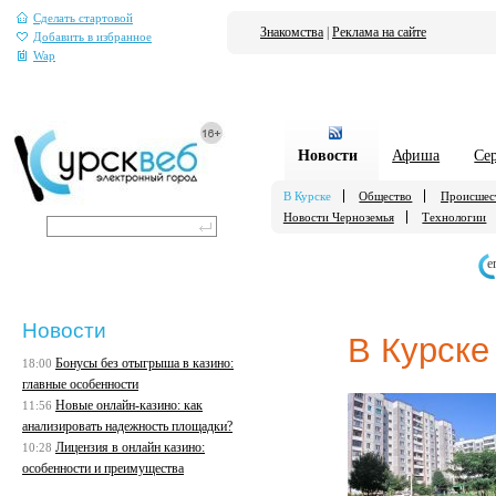
Сделать стартовой
Знакомства
|
Реклама на сайте
Добавить в избранное
Wap
Новости
Афиша
Се
В Курске
Общество
Происшес
Новости Черноземья
Технологии
е
Новости
В Курске
Бонусы без отыгрыша в казино:
18:00
главные особенности
Новые онлайн-казино: как
11:56
анализировать надежность площадки?
Лицензия в онлайн казино:
10:28
особенности и преимущества