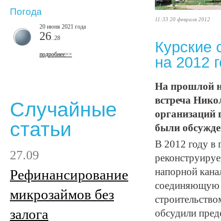
Погода
11:33 20 февраля 2012
20 июня 2021 года
26
..28
Курские 
подробнее>>
на 2012 
На прошлой н
встреча Нико
Случайные
организаций 
статьи
были обсужден
В 2012 году в 
27.09
реконструируе
напорной кана
Рефинансирование
соединяющую у
микрозаймов без
строительством
залога
обсудили пред