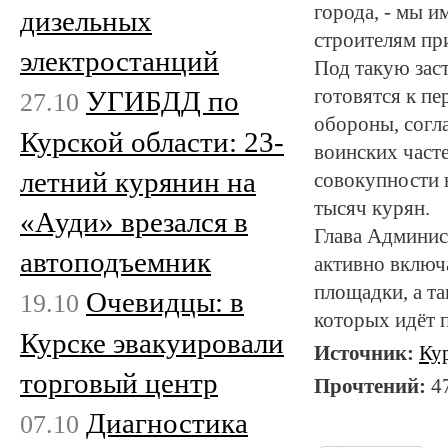
города, - мы и
дизельных
строителям пр
электростанций
Под такую зас
УГИБДД по
готовятся к п
27.10
обороны, согл
Курской области: 23-
воинских часте
летний курянин на
совокупности 
тысяч курян.
«Ауди» врезался в
Глава Админис
автоподъемник
активно включ
площадки, а та
Очевидцы: в
19.10
которых идёт 
Курске эвакуировали
Источник:
Ку
торговый центр
Прочтений:
4
Диагностика
07.10