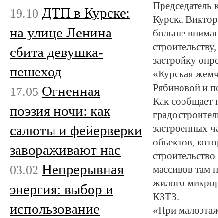
Председатель 
ДТП в Курске:
19.10
Курска Виктор
на улице Ленина
больше вниман
строительству
сбита девушка-
застройку опр
пешеход
«Курская жемч
Рябиновой и п
Огненная
17.05
Как сообщает 
поэзия ночи: как
градостроител
салюты и фейерверки
застроенных ч
объектов, кот
завораживают нас
строительство
Непрерывная
03.02
массивов там 
жилого микрор
энергия: выбор и
КЗТЗ.
использование
«При малоэтаж