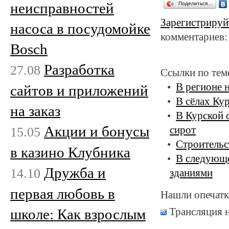
неисправностей
Поделиться…
Зарегистрируй
насоса в посудомойке
комментариев:
Bosch
Разработка
27.08
Ссылки по тем
В регионе 
сайтов и приложений
В сёлах Ку
на заказ
В Курской 
Акции и бонусы
15.05
сирот
Строительс
в казино Клубника
В следующе
Дружба и
14.10
зданиями
первая любовь в
Нашли опечатк
Трансляция 
школе: Как взрослым