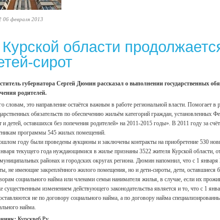
2 06 февраля 2013
 Курской области продолжаетс
етей-сирот
ститель губернатора Сергей Дюмин рассказал о выполнении государственных обяз
чения родителей.
го словам, это направление остаётся важным в работе региональной власти. Помогает 
дарственных обязательств по обеспечению жильём категорий граждан, установленных Ф
т и детей, оставшихся без попечения родителей» на 2011-2015 годы». В 2011 году за сч
тникам программы 545 жилых помещений.
ошлом году были проведены аукционы и заключены контракты на приобретение 530 нов
января текущего года нуждающимися в жилье признаны 3522 жителя Курской области, от
 муниципальных районах и городских округах региона. Дюмин напомнил, что с 1 января
ты, не имеющие закреплённого жилого помещения, но и дети-сироты, дети, оставшиеся
ворам социального найма или членами семьи нанимателя жилья, в случае, если их про
е существенным изменением действующего законодательства является и то, что с 1 ян
оставляются не по договору социального найма, а по договору найма специализирова
ального найма.
очник:
Курсквеб.Ру