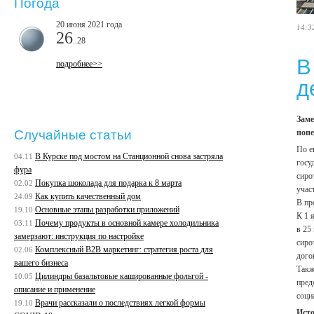
Погода
20 июня 2021 года
14:3
26
..28
В
подробнее>>
д
Заме
попе
Случайные статьи
По е
В Курске под мостом на Станционной снова застряла
04.11
госу
фура
сиро
Покупка шоколада для подарка к 8 марта
02.02
учас
Как купить качественный дом
24.09
В пр
Основные этапы разработки приложений
19.10
К 1 
Почему продукты в основной камере холодильника
03.11
в 25
замерзают: инструкция по настройке
сиро
Комплексный B2B маркетинг: стратегия роста для
02.06
дого
вашего бизнеса
Такж
Цилиндры базальтовые кашированные фольгой -
10.05
пред
описание и применение
соци
Врачи рассказали о последствиях легкой формы
19.10
Ист