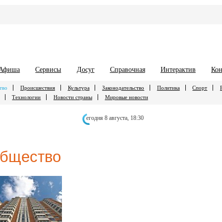
Афиша
Сервисы
Досуг
Справочная
Интерактив
Кон
тво
Происшествия
Культура
Законодательство
Политика
Спорт
Технологии
Новости страны
Мировые новости
егодня 8 августа,
18:30
бщество