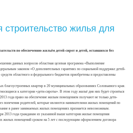
я строительство жилья для
ательств по обеспечению жильём детей-сирот и детей, оставшихся без
в решении данных вопросов областная целевая программа «Выполнение
едеральным законом «О дополнительных гарантиях по социальной поддержке детей-
ёт средств областного и федерального бюджетов приобретены и предоставлены
ых благоустроенных квартир в 20 муниципальных образованиях Соловьиного края.
носящиеся к категории «дети-сироты». В этом году жильё дня них будет строиться
 2013 года право на обеспечение жилым помещением получают не только дети-
 без попечения родителей, которые являются нанимателями жилых помещений по
живание в ранее занимаемых жилых помещениях признается невозможным.
варя 2013 года гражданам из указанной выше категории жилые помещения
нных жилых помещений сроком на 5 лет с последующим оформлением договора