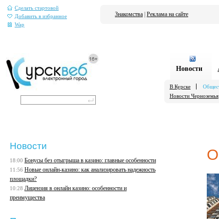
Сделать стартовой
Знакомства
|
Реклама на сайте
Добавить в избранное
Wap
Новости
В Курске
Общес
Новости Черноземья
Новости
О
Бонусы без отыгрыша в казино: главные особенности
18:00
Новые онлайн-казино: как анализировать надежность
11:56
площадки?
Лицензия в онлайн казино: особенности и
10:28
преимущества