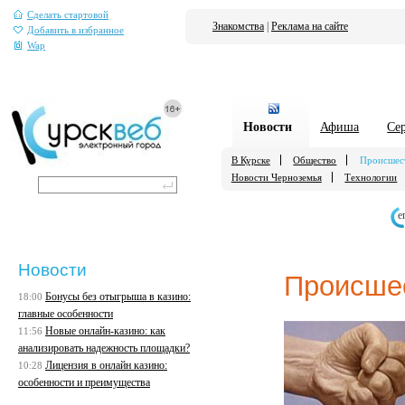
Сделать стартовой
Знакомства
|
Реклама на сайте
Добавить в избранное
Wap
Новости
Афиша
Се
В Курске
Общество
Происшес
Новости Черноземья
Технологии
е
Новости
Происше
Бонусы без отыгрыша в казино:
18:00
главные особенности
Новые онлайн-казино: как
11:56
анализировать надежность площадки?
Лицензия в онлайн казино:
10:28
особенности и преимущества