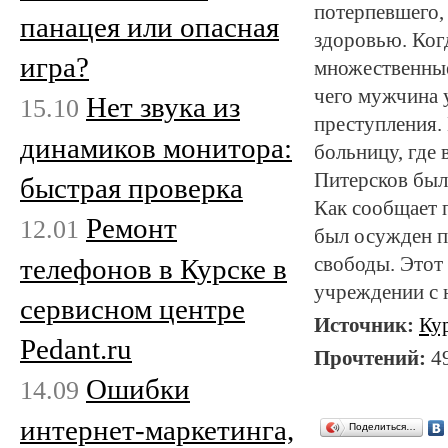
потерпевшего,
панацея или опасная
здоровью. Когд
игра?
множественные
чего мужчина у
Нет звука из
15.10
преступления.
динамиков монитора:
больницу, где
Питерсков был 
быстрая проверка
Как сообщает 
Ремонт
12.01
был осужден п
телефонов в Курске в
свободы. Этот
учреждении с 
сервисном центре
Источник:
Ку
Pedant.ru
Прочтений:
4
Ошибки
14.09
интернет-маркетинга,
Поделиться…