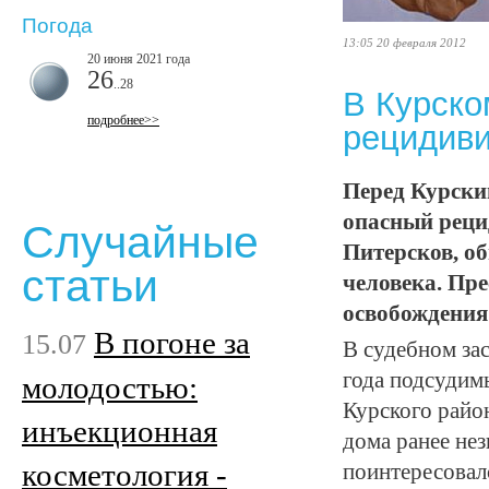
Погода
13:05 20 февраля 2012
20 июня 2021 года
26
..28
В Курско
подробнее>>
рецидиви
Перед Курски
опасный реци
Случайные
Питерсков, о
статьи
человека. Пре
освобождения
В погоне за
15.07
В судебном за
года подсудим
молодостью:
Курского райо
инъекционная
дома ранее нез
косметология -
поинтересовалс