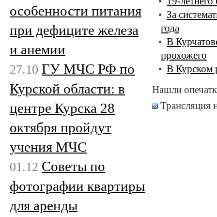
19-летнего
особенности питания
За система
при дефиците железа
года
В Курчатов
и анемии
прохожего
ГУ МЧС РФ по
27.10
В Курском 
Курской области: в
Нашли опечатк
Трансляция 
центре Курска 28
октября пройдут
учения МЧС
Советы по
01.12
фотографии квартиры
для аренды