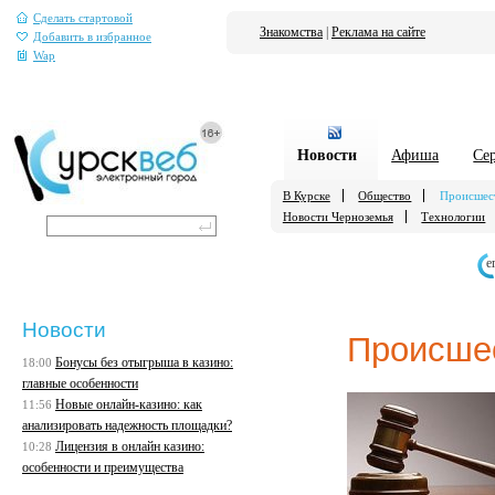
Сделать стартовой
Знакомства
|
Реклама на сайте
Добавить в избранное
Wap
Новости
Афиша
Се
В Курске
Общество
Происшес
Новости Черноземья
Технологии
е
Новости
Происше
Бонусы без отыгрыша в казино:
18:00
главные особенности
Новые онлайн-казино: как
11:56
анализировать надежность площадки?
Лицензия в онлайн казино:
10:28
особенности и преимущества