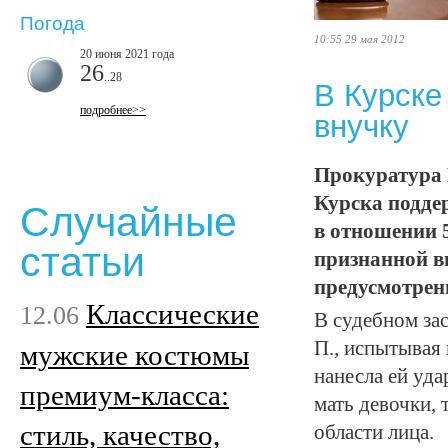
Погода
10:55 29 мая 2012
20 июня 2021 года
26
..28
В Курске
подробнее>>
внучку
Прокуратура 
Курска подде
Случайные
в отношении 
статьи
признанной в
предусмотренн
Классические
12.06
В судебном зас
П., испытывая
мужские костюмы
нанесла ей уда
премиум-класса:
мать девочки, 
стиль, качество,
области лица.