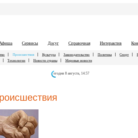
Афиша
Сервисы
Досуг
Справочная
Интерактив
Кон
тво
Происшествия
Культура
Законодательство
Политика
Спорт
Технологии
Новости страны
Мировые новости
егодня 8 августа,
14:57
роисшествия