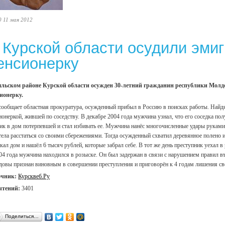
0 11 мая 2012
 Курской области осудили эмиг
енсионерку
льском районе Курской области осужден 30-летний гражданин республики Молд
ионерку.
сообщает областная прокуратура, осужденный прибыл в Россию в поисках работы. Найдя 
ионеркой, жившей по соседству. В декабре 2004 года мужчина узнал, что его соседка п
ик в дом потерпевшей и стал избивать ее. Мужчина нанёс многочисленные удары руками 
тела расстаться со своими сбережениями. Тогда осужденный схватил деревянное полено 
кал дом и нашёл 6 тысяч рублей, которые забрал себе. В тот же день преступник уехал 
04 года мужчина находился в розыске. Он был задержан в связи с нарушением правил в
овы признан виновным в совершении преступления и приговорён к 4 годам лишения св
очник:
Курсквеб.Ру
чтений:
3401
Поделиться…