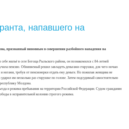
ранта, напавшего на
ова, признанный виновным в совершении разбойного нападения на
себе жильё в селе Бегоща Рыльского района, он познакомился с 84-летней
олучила пенсию. Обвиняемый решил завладеть деньгами старушки, для чего ночью
и ногами, требуя от пенсионерки отдать ему деньги. Но пожилая женщина не
и ударил им несколько раз старушке по голове. Затем подсудимый самостоятельно
в республику Молдова.
ъезда и режима пребывания на территории Российской Федерации. Судом гражданин
ободы в исправительной колонии строгого режима.