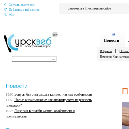
Сделать стартовой
Знакомства
|
Реклама на сайте
Добавить в избранное
Wap
Новости
В Курске
Общес
Новости Черноземья
Новости
П
Бонусы без отыгрыша в казино: главные особенности
18:00
Новые онлайн-казино: как анализировать надежность
11:56
площадки?
Лицензия в онлайн казино: особенности и
10:28
преимущества