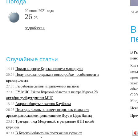
Погода
20 июня 2021 года
14:4
26
..28
В
подробнее>>
п
В Ры
пенс
Случайные статьи
Как 
Пожар в центре Курска: сгорела маршрутка
14.11
пенс
Получистовая отделка в новостройке - особенности и
20.04
прон
преимущества
захо
Разработка сайтов и приложений на заказ
27.08
обыс
ГУ МЧС РФ по Курской области: в центре Курска 28
27.10
С 20
октября пройдут учения МЧС
Молд
Акции и бонусы в казино Клубника
15.05
Ист
Псалтирь читать по завету отцов: как сохранить
26.05
Про
древлеправославное произношение Исус и Царь Давыд
Трагедия под Медвенкой: в результате ДТП погиб
23.10
курянин
В Курской области на протяжении суток от
07.11