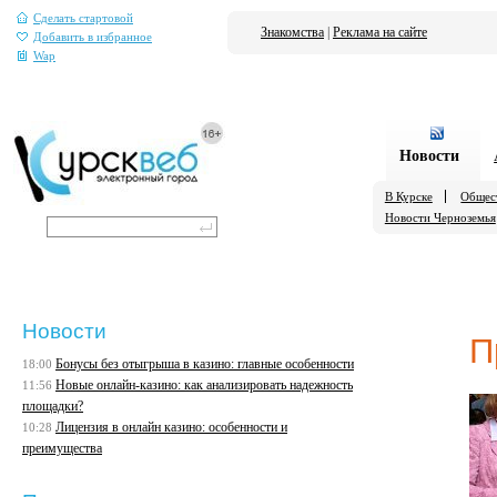
Сделать стартовой
Знакомства
|
Реклама на сайте
Добавить в избранное
Wap
Новости
В Курске
Общес
Новости Черноземья
Новости
П
Бонусы без отыгрыша в казино: главные особенности
18:00
Новые онлайн-казино: как анализировать надежность
11:56
площадки?
Лицензия в онлайн казино: особенности и
10:28
преимущества