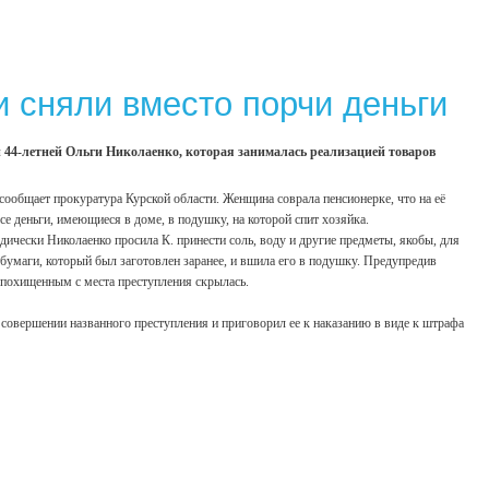
и сняли вместо порчи деньги
44-летней Ольги Николаенко, которая занималась реализацией товаров
 сообщает прокуратура Курской области. Женщина соврала пенсионерке, что на её
се деньги, имеющиеся в доме, в подушку, на которой спит хозяйка.
дически Николаенко просила К. принести соль, воду и другие предметы, якобы, для
 бумаги, который был заготовлен заранее, и вшила его в подушку. Предупредив
с похищенным с места преступления скрылась.
 совершении названного преступления и приговорил ее к наказанию в виде к штрафа