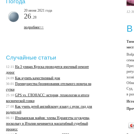
Погода
20 июня 2021 года
12:3
26
..28
В
подробнее>>
Тимс
мест
Войд
Случайные статьи
семь
Прес
На 3 улицах Курска проводится ямочный ремонт
12.11
риту
дорог
хозя
Как купить качественный дом
24.09
Обна
Преимущества бронирования отельного номера на
30.01
Суд,
сутки
в ра
GPS vs. ГЛОНАСС: история, технологии и итоги
25.10
космической гонки
Ист
Как учить детей английскому языку с нуля: гид для
27.08
Про
родителей
Итальянская мафия: члены Ндрангеты осуждены,
06.11
поскольку в Италии начинается масштабный судебный
процесс