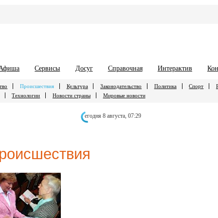
Афиша
Сервисы
Досуг
Справочная
Интерактив
Кон
тво
Происшествия
Культура
Законодательство
Политика
Спорт
Технологии
Новости страны
Мировые новости
егодня 8 августа,
07:29
роисшествия