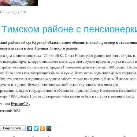
8 26 октября 2010
 Тимском районе с пенсионерк
кий районный суд Курской области вынес обвинительный приговор в отношении 
ным жителям в селе Успенка Тимского района.
я в дом к жительнице села - 77-летней К., Ольга Николаенко решила похитить её деньги,
ю наведена порча, которую она может снять. Для этого нужно провести ритуал и вшить в
тарелая женщина согласилась и передала Николаенко деньги в сумме 5100 рублей. Перио
ала. В то время как потерпевшая была на кухне, Николаенко подменила деньги свертком
йку, что деньги из подушки она должна забрать только на следующий день, Николаенко 
ружив в подушке бумагу, пенсионерка сообщила о случившемся в милицию.
 разделив позицию государственного обвинителя, признал Ольгу Николаенко виновной в
змере 7 000 рублей. Приговор сторонами обжалован не был и вступил в законную силу.
очник:
Курсквеб.Ру
чтений:
3651
Поделиться…