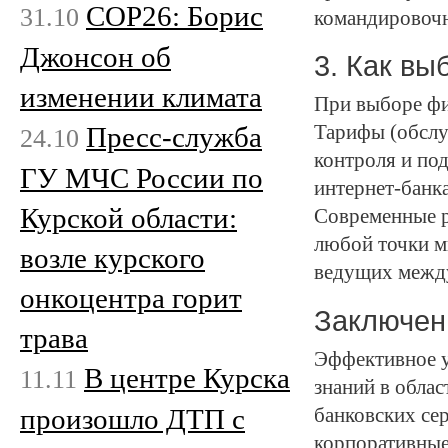
COP26: Борис
31.10
командировочн
Джонсон об
3. Как вы
изменении климата
При выборе фи
Пресс-служба
Тарифы (обслу
24.10
контроля и по
ГУ МЧС России по
интернет-банк
Курской области:
Современные р
любой точки м
возле курского
ведущих межд
онкоцентра горит
Заключен
трава
Эффективное у
В центре Курска
11.11
знаний в облас
произошло ДТП с
банковских се
корпоративные