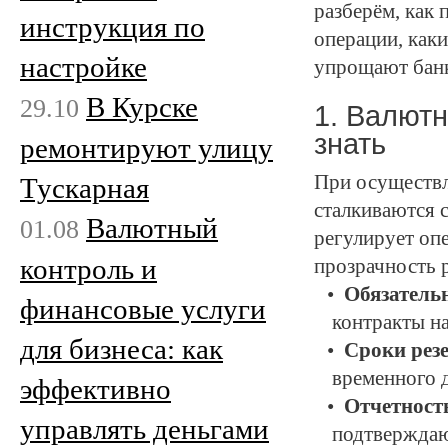
разберём, как
инструкция по
операции, как
настройке
упрощают банк
В Курске
29.10
1. Валютн
знать
ремонтируют улицу
При осуществл
Тускарная
сталкиваются 
Валютный
01.08
регулирует оп
контроль и
прозрачность 
Обязатель
финансовые услуги
контракты на
для бизнеса: как
Сроки рез
временного 
эффективно
Отчетност
управлять деньгами
подтверждаю