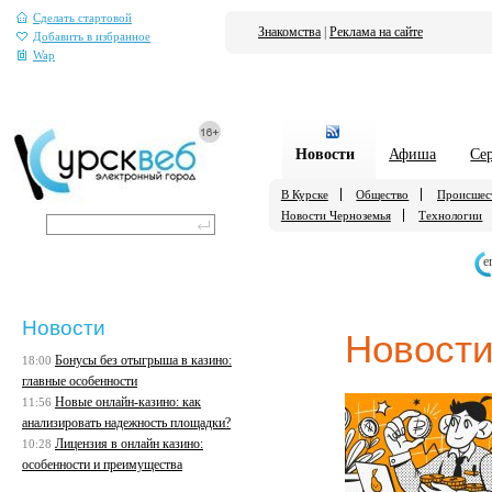
Сделать стартовой
Знакомства
|
Реклама на сайте
Добавить в избранное
Wap
Новости
Афиша
Се
В Курске
Общество
Происшес
Новости Черноземья
Технологии
е
Новости
Новост
Бонусы без отыгрыша в казино:
18:00
главные особенности
Новые онлайн-казино: как
11:56
анализировать надежность площадки?
Лицензия в онлайн казино:
10:28
особенности и преимущества