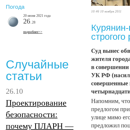
Погода
10:46 10 ноября 2011
20 июня 2021 года
26
..28
Курянин-
подробнее>>
строгого
Суд вынес об
жителя город
Случайные
в совершении 
статьи
УК РФ (насил
совершенные 
26.10
четырнадцатил
Напомним, что
Проектирование
предлогом при
безопасности:
улице мимо ег
почему ПЛАРН —
предложил поце