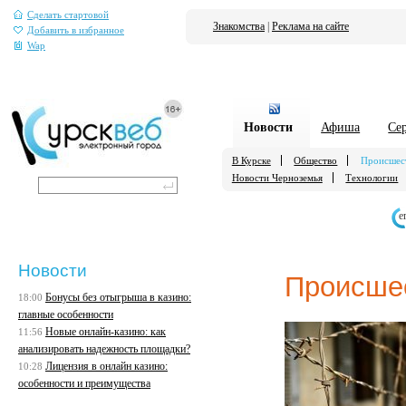
Сделать стартовой
Знакомства
|
Реклама на сайте
Добавить в избранное
Wap
Новости
Афиша
Се
В Курске
Общество
Происшес
Новости Черноземья
Технологии
е
Новости
Происше
Бонусы без отыгрыша в казино:
18:00
главные особенности
Новые онлайн-казино: как
11:56
анализировать надежность площадки?
Лицензия в онлайн казино:
10:28
особенности и преимущества