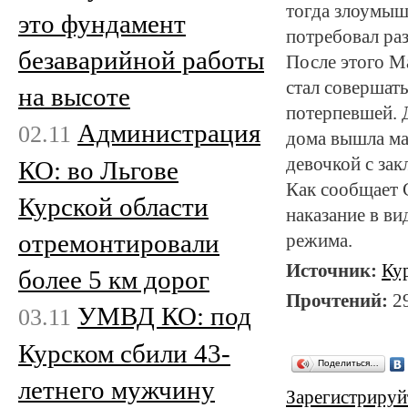
тогда злоумышл
это фундамент
потребовал раз
безаварийной работы
После этого М
стал совершать
на высоте
потерпевшей. Д
Администрация
02.11
дома вышла ма
девочкой с за
КО: во Льгове
Как сообщает 
Курской области
наказание в ви
отремонтировали
режима.
Источник:
Ку
более 5 км дорог
Прочтений:
2
УМВД КО: под
03.11
Курском сбили 43-
Поделиться…
летнего мужчину
Зарегистрируй