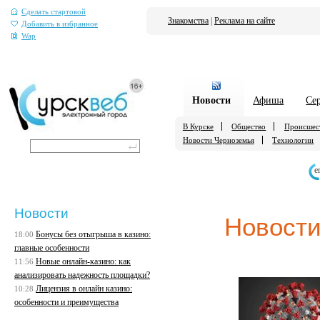
Сделать стартовой
Знакомства
|
Реклама на сайте
Добавить в избранное
Wap
Новости
Афиша
Се
В Курске
Общество
Происшес
Новости Черноземья
Технологии
е
Новости
Новости
Бонусы без отыгрыша в казино:
18:00
главные особенности
Новые онлайн-казино: как
11:56
анализировать надежность площадки?
Лицензия в онлайн казино:
10:28
особенности и преимущества