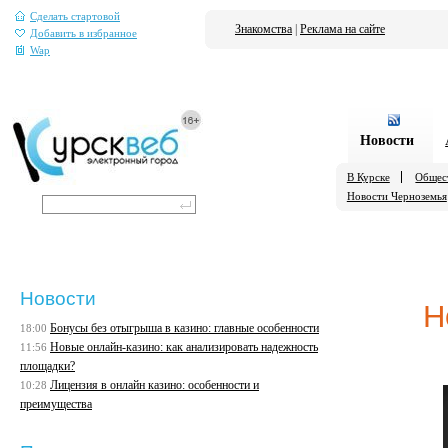
Сделать стартовой
Знакомства
|
Реклама на сайте
Добавить в избранное
Wap
Новости
В Курске
Общес
Новости Черноземья
Новости
Н
Бонусы без отыгрыша в казино: главные особенности
18:00
Новые онлайн-казино: как анализировать надежность
11:56
площадки?
Лицензия в онлайн казино: особенности и
10:28
преимущества