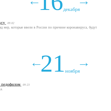
16
декабря
русу
09:02
яд мер, которые ввели в России по причине коронавируса, будут
21
ноября
ым педофилом
09:23
а.