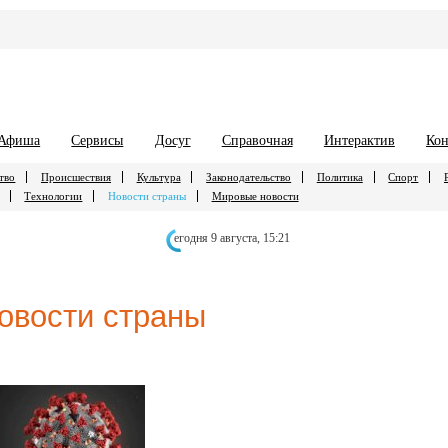
Афиша
Сервисы
Досуг
Справочная
Интерактив
Кон
тво
Происшествия
Культура
Законодательство
Политика
Спорт
Технологии
Новости страны
Мировые новости
егодня 9 августа,
15:21
овости страны