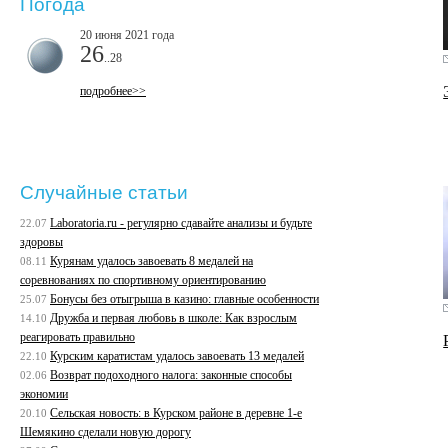
Погода
20 июня 2021 года
26
..28
подробнее>>
Случайные статьи
Laboratoria.ru - регулярно сдавайте анализы и будьте
22.07
здоровы
Курянам удалось завоевать 8 медалей на
08.11
соревнованиях по спортивному ориентированию
Бонусы без отыгрыша в казино: главные особенности
25.07
Дружба и первая любовь в школе: Как взрослым
14.10
реагировать правильно
Курским каратистам удалось завоевать 13 медалей
22.10
Возврат подоходного налога: законные способы
02.06
экономии
Сельская новость: в Курском районе в деревне 1-е
20.10
Шемякино сделали новую дорогу