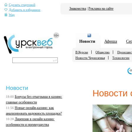
Сделать стартовой
Знакомства
|
Реклама на сайте
Добавить в избранное
Wap
Новости
Афиша
Се
В Курске
Общество
Происшес
Новости Черноземья
Технологии
е
Новости
Новости 
Бонусы без отыгрыша в казино:
18:00
главные особенности
Новые онлайн-казино: как
11:56
анализировать надежность площадки?
Лицензия в онлайн казино:
10:28
особенности и преимущества