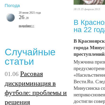
Погода
18:15 25 февраля 2013
20 июня 2021 года
26
..28
В Красно
подробнее>>
на 22 год
В Красноярск
города Минус
Случайные
преступлений
статьи
Мужчина призн
предусмотренн
Расовая
01.06
«Насильственн
Вести.Ru. След
дискриминация в
Минусинска со
футболе: проблемы и
неприкосновен
решения
достигли сове