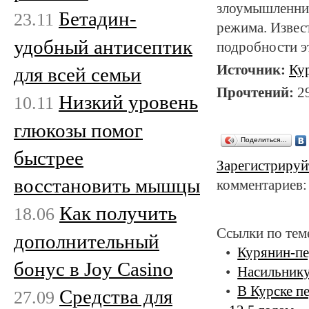
злоумышленник
Бетадин-
23.11
режима. Извест
удобный антисептик
подробности эт
Источник:
Ку
для всей семьи
Прочтений:
2
Низкий уровень
10.11
глюкозы помог
Поделиться…
быстрее
Зарегистрируй
восстановить мышцы
комментариев:
Как получить
18.06
Ссылки по тем
дополнительный
Курянин-пе
бонус в Joy Casino
Насильнику
В Курске п
Средства для
27.09