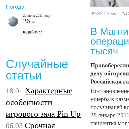
Погода
09:33 22 мая 201
20 июня 2021 года
26
..28
В Магни
подробнее>>
операци
тысяч
Случайные
Правобережны
статьи
делу обгоревш
Российская га
Характерные
18.01
Постановление
ущерба в разм
особенности
получившей во
игрового зала Pin Up
28 января 201
пациентка мог
Срочная
06.03