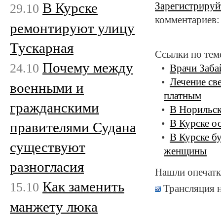
В Курске
Зарегистрируй
29.10
комментариев:
ремонтируют улицу
Тускарная
Ссылки по тем
Почему между
24.10
Врачи Забай
Лечение св
военными и
платным
гражданскими
В Норильск
В Курске о
правителями Судана
В Курске б
существуют
женщины
разногласия
Нашли опечатк
Как заменить
15.10
Трансляция 
манжету люка