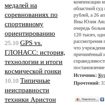
компенсации м
медалей на
областной суд
соревнованиях по
рублей, а 26 а
Яны Юлия Авша
спортивному
очередь больн
ориентированию
120 тысяч, одн
рассмотрения 
GPS vs.
25.10
что учреждение
ГЛОНАСС: история,
причинённый и
технологии и итоги
справедливост
постановление 
космической гонки
Источник:
Ку
Типичные
10.10
Прочтений:
3
неисправности
техники Аристон
Поделиться…