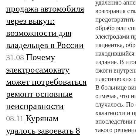
удалению аппе
продажа автомобиля
возгорания ста
через выкуп:
предотвратить
обработали сп
возможности для
электродами п
владельцев в России
пациентка, обр
находившийся 
Почему
31.08
издание. В ит
электросамокату
ожоги внутрен
пластических 
может потребоваться
В больнице ви
ремонт основные
отмечая, что 
неисправности
случалось. По
халатности и 
Курянам
08.11
впоследствии 
удалось завоевать 8
такого решени