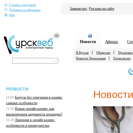
Сделать стартовой
Знакомства
|
Реклама на сайте
Добавить в избранное
Wap
Новости
Афиша
Се
В Курске
Общество
Происшес
Новости Черноземья
Технологии
е
Новости
Новости
Бонусы без отыгрыша в казино:
18:00
главные особенности
Новые онлайн-казино: как
11:56
анализировать надежность площадки?
Лицензия в онлайн казино:
10:28
особенности и преимущества