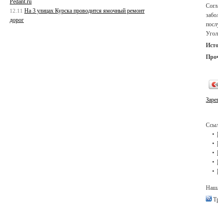
Pedant.ru
Согл
На 3 улицах Курска проводится ямочный ремонт
12.11
забо
дорог
посл
Угол
Ист
Про
Заре
Ссыл
Нашл
Тр