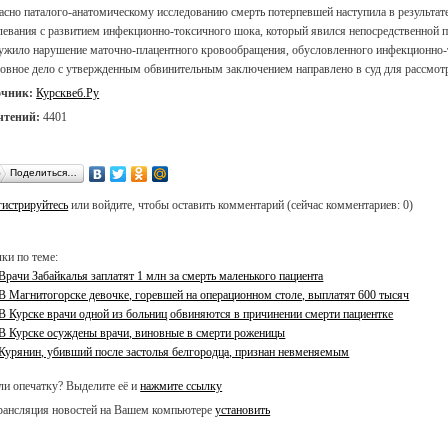
асно паталого-анатомическому исследованию смерть потерпевшей наступила в результа
левания с развитием инфекционно-токсичного шока, который явился непосредственной п
ужило нарушение маточно-плацентного кровообращения, обусловленного инфекционно-
овное дело с утвержденным обвинительным заключением направлено в суд для рассмотр
очник:
Курсквеб.Ру
чтений:
4401
Поделиться…
гистрируйтесь
или войдите, чтобы оставить комментарий (сейчас комментариев: 0)
ки по теме:
Врачи Забайкалья заплатят 1 млн за смерть маленького пациента
В Магнитогорске девочке, горевшей на операционном столе, выплатят 600 тысяч
В Курске врачи одной из больниц обвиняются в причинении смерти пациентке
В Курске осуждены врачи, виновные в смерти роженицы
Курянин, убивший после застолья белгородца, признан невменяемым
и опечатку? Выделите её и
нажмите ссылку
ансляция новостей на Вашем компьютере
установить