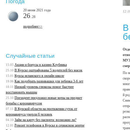
Погода
20 июня 2021 года
12:1
26
..28
В
подробнее>>
б
Отде
отн
Случайные статьи
МУЗ 
Акции и бонусы в казино Клубника
15.05
смер
В Курске оштрафованы 5 водителей без масок
25.10
По м
Курсы испанского в онлайн школе
15.01
скор
Как подобрать развивашки для ребенка 3-6 лет
19.06
мног
Низкий уровень глюкозы помог быстрее
10.11
прав
восстановить мышцы
й ро
Президент предложил новые меры на предмет
25.10
Сним
борьбы с коронавирусом
отпр
В Курской области на протяжении суток от
07.11
резк
коронавируса умерли 6 человек
расп
Займ на карту без паспорта: возможно ли?
04.10
прог
Ремонт телефонов в Курске в сервисном центре
12.01
тран