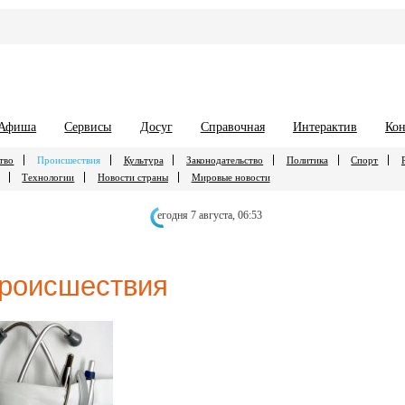
Афиша
Сервисы
Досуг
Справочная
Интерактив
Кон
тво
Происшествия
Культура
Законодательство
Политика
Спорт
Технологии
Новости страны
Мировые новости
егодня 7 августа,
06:53
роисшествия