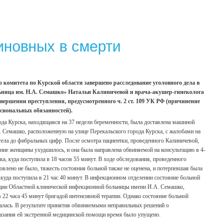
виновных в смерти
 комитета по Курской области завершено расследование уголовного дела в
ница им. Н.А. Семашко» Натальи Калиничевой и врача-акушер-гинеколога
ршении преступления, предусмотренного ч. 2 ст. 109 УК РФ (причинение
сиональных обязанностей).
рода Курска, находящаяся на 37 недели беременности, была доставлена машиной
Семашко, расположенную на улице Перекальского города Курска, с жалобами на
тела до фибральных цифр. После осмотра пациентки, проведенного Калиничевой,
ояние женщины ухудшилось, и она была направлена обвиняемой на консультацию в 4-
, куда поступила в 18 часов 55 минут. В ходе обследования, проведенного
лено не было, тяжесть состояния больной также не оценена, и потерпевшая была
да поступила в 21 час 40 минут. В инфекционном отделении состояние больной
мации Областной клинической инфекционной больницы имени И.А. Семашко,
в 22 часа 45 минут бригадой интенсивной терапии. Однако состояние больной
чалась. В результате принятия обвиняемыми неправильных решений о
казания ей экстренной медицинской помощи время было упущено.