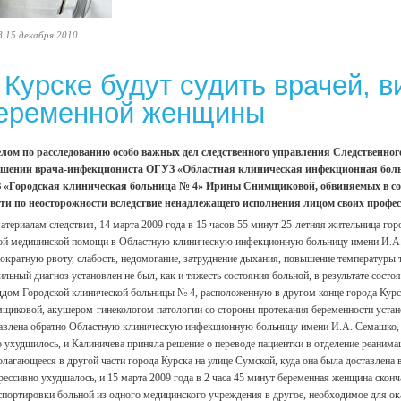
8 15 декабря 2010
 Курске будут судить врачей, 
еременной женщины
лом по расследованию особо важных дел следственного управления Следственного
ошении врача-инфекциониста ОГУЗ «Областная клиническая инфекционная боль
«Городская клиническая больница № 4» Ирины Снимщиковой, обвиняемых в сове
ти по неосторожности вследствие ненадлежащего исполнения лицом своих профес
атериалам следствия, 14 марта 2009 года в 15 часов 55 минут 25-летняя жительница го
ой медицинской помощи в Областную клиническую инфекционную больницу имени И.А. 
ократную рвоту, слабость, недомогание, затруднение дыхания, повышение температуры 
ильный диагноз установлен не был, как и тяжесть состояния больной, в результате сост
ддом Городской клинической больницы № 4, расположенную в другом конце города Курска
щиковой, акушером-гинекологом патологии со стороны протекания беременности установ
авлена обратно Областную клиническую инфекционную больницу имени И.А. Семашко, ку
о ухудшилось, и Калиничева приняла решение о переводе пациентки в отделение реани
олагающееся в другой части города Курска на улице Сумской, куда она была доставлена 
рессивно ухудшалось, и 15 марта 2009 года в 2 часа 45 минут беременная женщина скон
спортировки больной из одного медицинского учреждения в другое, необходимое для о