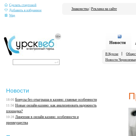
Сделать стартовой
Знакомства
|
Реклама на сайте
Добавить в избранное
Wap
Новости
В Курске
Общес
Новости Черноземья
Новости
П
Бонусы без отыгрыша в казино: главные особенности
18:00
Новые онлайн-казино: как анализировать надежность
11:56
площадки?
Лицензия в онлайн казино: особенности и
10:28
преимущества