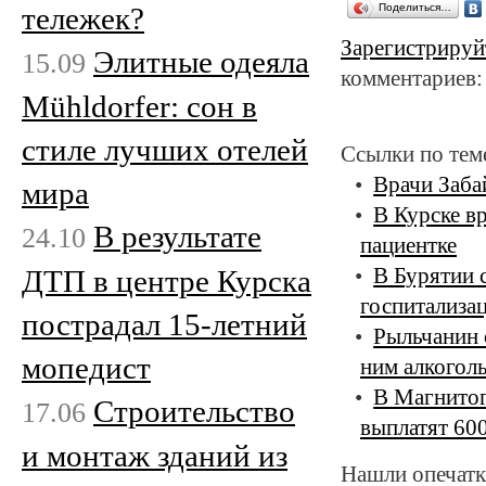
тележек?
Поделиться…
Зарегистрируй
Элитные одеяла
15.09
комментариев:
Mühldorfer: сон в
стиле лучших отелей
Ссылки по тем
Врачи Забай
мира
В Курске в
В результате
24.10
пациентке
ДТП в центре Курска
В Бурятии 
госпитализа
пострадал 15-летний
Рыльчанин 
мопедист
ним алкогол
В Магнитог
Строительство
17.06
выплатят 60
и монтаж зданий из
Нашли опечатк