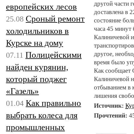
другой части г
европейских лесов
доставлена в 2
Сроный ремонт
25.08
состояние боль
часа 45 минут
холодильников в
Калиничевой 
Курске на дому
транспортиров
Полицейскими
07.11
другое, необх
время было уп
найден курянин,
Как сообщает 
который поджег
Калиничевой на
отбыванием в 
«Газель»
лишения свобо
Как правильно
01.04
Источник:
Ку
выбрать колеса для
Прочтений:
4
промышленных