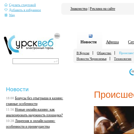
Сделать стартовой
Знакомства
|
Реклама на сайте
Добавить в избранное
Wap
Новости
Афиша
Се
В Курске
Общество
Происшес
Новости Черноземья
Технологии
е
Новости
Происше
Бонусы без отыгрыша в казино:
18:00
главные особенности
Новые онлайн-казино: как
11:56
анализировать надежность площадки?
Лицензия в онлайн казино:
10:28
особенности и преимущества