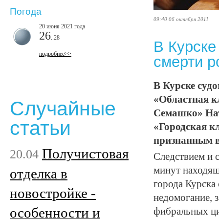
Погода
09:40 06 октября 2011
20 июня 2021 года
26
..28
В Курске
подробнее>>
смерти 
В Курске суд
«Областная к
Случайные
Семашко» Нат
статьи
«Городская к
признанным в
Получистовая
20.04
Следствием и с
минут находящ
отделка в
города Курска 
новостройке -
недомогание, 
особенности и
фибральных ци