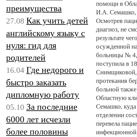
помощи в Обл
преимущества
И.А. Семашко,
Как учить детей
27.08
Осмотрев паци
диагноз, не см
английскому языку с
результате чег
нуля: гид для
осужденной на
больницы № 4,
родителей
поступила в 18
Где недорого и
16.04
Снимщиковой, 
быстро заказать
протекания бе
больной также 
дипломную работу
Областную кл
За последние
05.10
Семашко, куда
отделении сос
6000 лет исчезли
перевела паци
более половины
инфекционной 