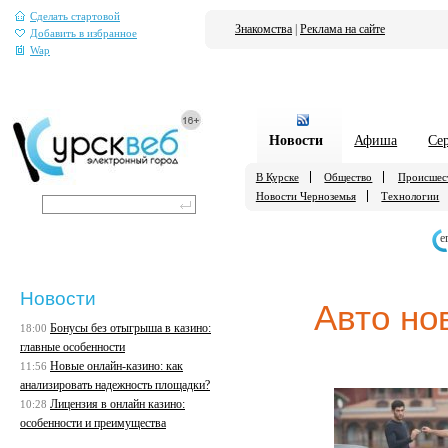
Сделать стартовой
Знакомства
|
Реклама на сайте
Добавить в избранное
Wap
Новости
Афиша
Се
В Курске
Общество
Происшес
Новости Черноземья
Технологии
е
Новости
Авто но
Бонусы без отыгрыша в казино:
18:00
главные особенности
Новые онлайн-казино: как
11:56
анализировать надежность площадки?
Лицензия в онлайн казино:
10:28
особенности и преимущества