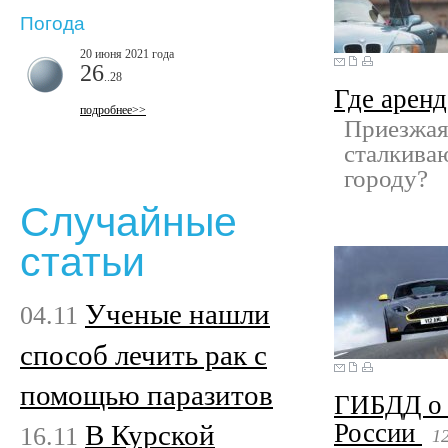
Погода
20 июня 2021 года
26
..28
Где аренд
подробнее>>
Приезжая
сталкиваю
городу?
Случайные
статьи
Ученые нашли
04.11
способ лечить рак с
помощью паразитов
ГИБДД о 
России
В Курской
16.11
1