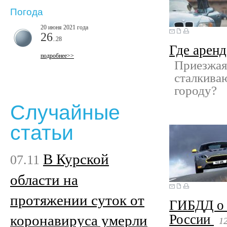
Погода
20 июня 2021 года
26
..28
Где аренд
подробнее>>
Приезжая
сталкиваю
городу?
Случайные
статьи
В Курской
07.11
области на
протяжении суток от
ГИБДД о 
России
коронавируса умерли
1