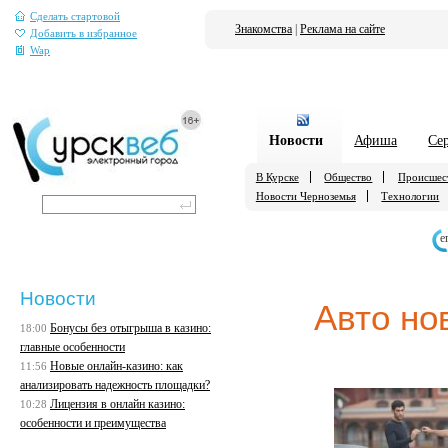
Сделать стартовой
Знакомства
|
Реклама на сайте
Добавить в избранное
Wap
Новости
Афиша
Се
В Курске
Общество
Происшес
Новости Черноземья
Технологии
е
Новости
Авто но
Бонусы без отыгрыша в казино:
18:00
главные особенности
Новые онлайн-казино: как
11:56
анализировать надежность площадки?
Лицензия в онлайн казино:
10:28
особенности и преимущества