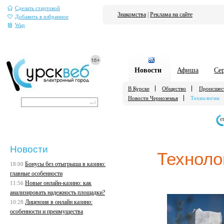
Сделать стартовой
Знакомства
|
Реклама на сайте
Добавить в избранное
Wap
Новости
Афиша
Се
В Курске
Общество
Происшес
Новости Черноземья
Технологии
е
Новости
Техноло
Бонусы без отыгрыша в казино:
18:00
главные особенности
Новые онлайн-казино: как
11:56
анализировать надежность площадки?
Лицензия в онлайн казино:
10:28
особенности и преимущества