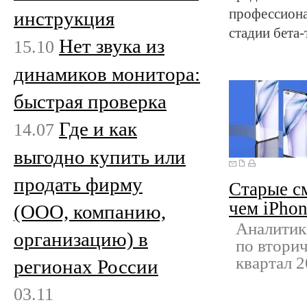
профессиона
инструкция
стадии бета-
Нет звука из
15.10
динамиков монитора:
быстрая проверка
Где и как
14.07
выгодно купить или
продать фирму
Старые с
чем iPho
(ООО, компанию,
Аналитик
организацию) в
по втори
квартал 2
регионах России
03.11