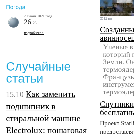
Погода
20 июня 2021 года
26
..28
Созданны
подробнее>>
авианосе
Ученые в
который п
Земли. Он
Случайные
термояде
статьи
Французы
инструме
термоядер
Как заменить
15.10
Спутники
подшипник в
бесплатн
стиральной машине
Проект Star
Electrolux: пошаговая
предоставля