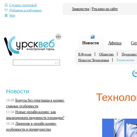
Сделать стартовой
Знакомства
|
Реклама на сайте
Добавить в избранное
Wap
Новости
Афиша
Се
В Курске
Общество
Происшес
Новости Черноземья
Технологии
е
Новости
Техноло
Бонусы без отыгрыша в казино:
18:00
главные особенности
Новые онлайн-казино: как
11:56
анализировать надежность площадки?
Лицензия в онлайн казино:
10:28
особенности и преимущества