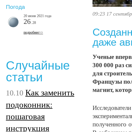
Погода
09:23 17 сентябр
20 июня 2021 года
26
..28
Созданн
подробнее>>
даже ав
Ученые вперв
Случайные
300 000 раз с
для строитель
статьи
Французы пол
магнит, кото
Как заменить
10.10
подоконник:
Исследовате
пошаговая
экспериментал
полученного о
инструкция