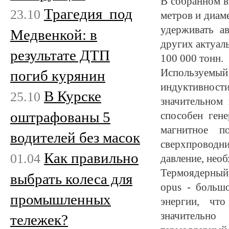
В собранном в
Трагедия под
23.10
метров и диаме
удерживать а
Медвенкой: в
других актуаль
результате ДТП
100 000 тонн.
Используемый
погиб курянин
индуктивност
В Курске
25.10
значительном
оштрафованы 5
способен гене
магнитное п
водителей без масок
сверхпроводни
Как правильно
01.04
давление, необ
Термоядерный
выбрать колеса для
opus - больш
промышленных
энергии, чт
значительн
тележек?