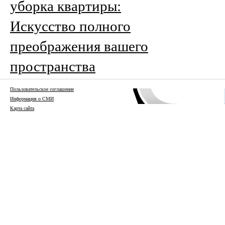
уборка квартиры:
Искусство полного
преображения вашего
пространства
Пользовательское соглашение
Информация о СМИ
Карта сайта