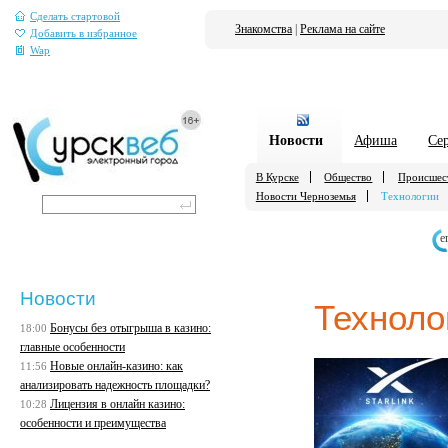
Сделать стартовой
Знакомства
|
Реклама на сайте
Добавить в избранное
Wap
Новости
Афиша
Се
В Курске
Общество
Происшес
Новости Черноземья
Технологии
е
Новости
Техноло
Бонусы без отыгрыша в казино:
18:00
главные особенности
Новые онлайн-казино: как
11:56
анализировать надежность площадки?
Лицензия в онлайн казино:
10:28
особенности и преимущества