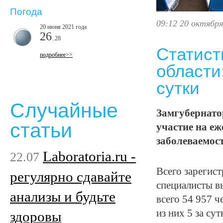
Погода
09:12 20 октября
20 июня 2021 года
26
..28
Статист
подробнее>>
области
сутки
Случайные
Замгубернато
статьи
участие на е
заболеваемос
Laboratoria.ru -
22.07
Всего зарегис
регулярно сдавайте
специалисты в
анализы и будьте
всего 54 957 ч
из них 5 за су
здоровы