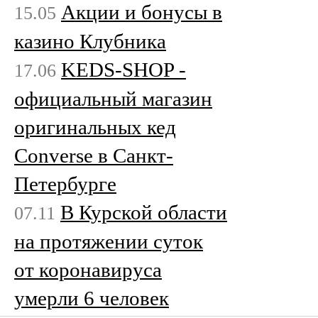
Акции и бонусы в
15.05
казино Клубника
KEDS-SHOP -
17.06
официальный магазин
оригинальных кед
Converse в Санкт-
Петербурге
В Курской области
07.11
на протяжении суток
от коронавируса
умерли 6 человек