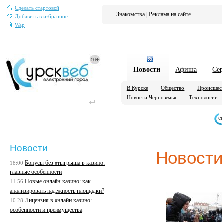
Сделать стартовой
Знакомства
|
Реклама на сайте
Добавить в избранное
Wap
Новости
Афиша
Се
В Курске
Общество
Происшес
Новости Черноземья
Технологии
е
Новости
Новости
Бонусы без отыгрыша в казино:
18:00
главные особенности
Новые онлайн-казино: как
11:56
анализировать надежность площадки?
Лицензия в онлайн казино:
10:28
особенности и преимущества