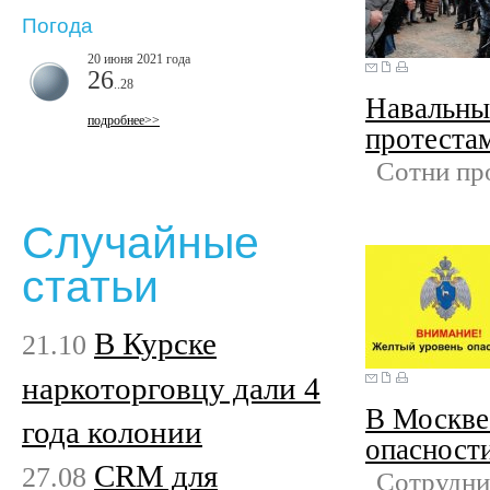
Погода
20 июня 2021 года
26
..28
Навальны
подробнее>>
протеста
Сотни пр
Случайные
статьи
В Курске
21.10
наркоторговцу дали 4
В Москве
года колонии
опасност
CRM для
27.08
Сотрудни