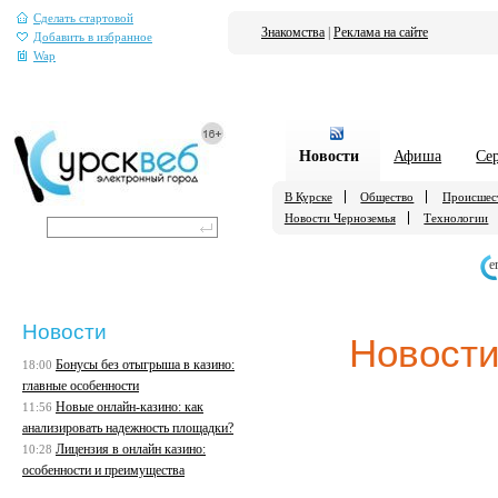
Сделать стартовой
Знакомства
|
Реклама на сайте
Добавить в избранное
Wap
Новости
Афиша
Се
В Курске
Общество
Происшес
Новости Черноземья
Технологии
е
Новости
Новости
Бонусы без отыгрыша в казино:
18:00
главные особенности
Новые онлайн-казино: как
11:56
анализировать надежность площадки?
Лицензия в онлайн казино:
10:28
особенности и преимущества