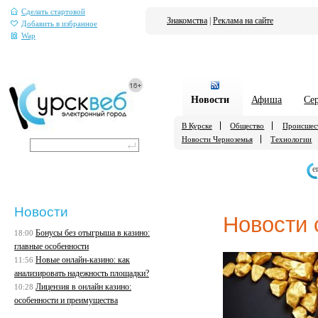
Сделать стартовой
Знакомства
|
Реклама на сайте
Добавить в избранное
Wap
Новости
Афиша
Се
В Курске
Общество
Происшес
Новости Черноземья
Технологии
е
Новости
Новости 
Бонусы без отыгрыша в казино:
18:00
главные особенности
Новые онлайн-казино: как
11:56
анализировать надежность площадки?
Лицензия в онлайн казино:
10:28
особенности и преимущества