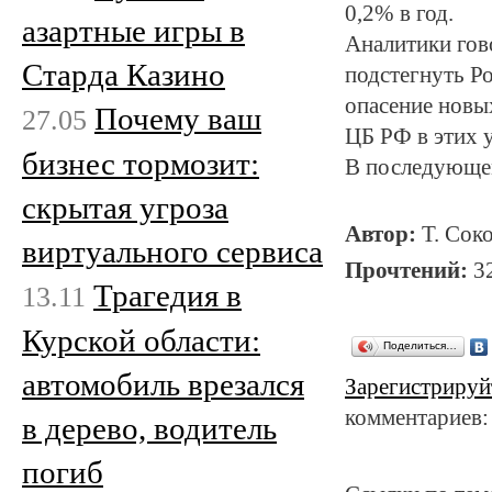
0,2% в год.
азартные игры в
Аналитики гово
Старда Казино
подстегнуть Р
опасение нов
Почему ваш
27.05
ЦБ РФ в этих 
бизнес тормозит:
В последующем
скрытая угроза
Автор:
Т. Сок
виртуального сервиса
Прочтений:
3
Трагедия в
13.11
Курской области:
Поделиться…
автомобиль врезался
Зарегистрируй
комментариев:
в дерево, водитель
погиб