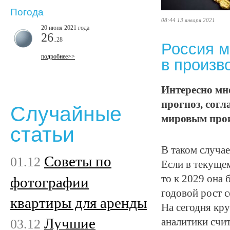
Погода
08:44 13 января 2021
20 июня 2021 года
26
..28
Россия м
подробнее>>
в произв
Интересно мне
прогноз, сог
Случайные
мировым произ
статьи
В таком случа
Советы по
01.12
Если в текущем
то к 2029 она 
фотографии
годовой рост 
квартиры для аренды
На сегодня кр
Лучшие
03.12
аналитики счит