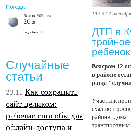
Погода
19:03 12 октября
20 июня 2021 года
26
..28
ДТП в К
подробнее>>
тройное
ребенок
Случайные
Вечером 12 ок
статьи
в районе ост
роща" случил
Как сохранить
23.11
Участник прои
сайт целиком:
ехал по просп
рабочие способы для
районе дома
транспортным 
офлайн-доступа и