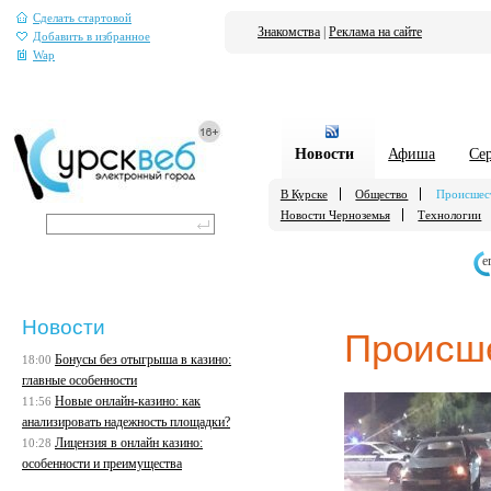
Сделать стартовой
Знакомства
|
Реклама на сайте
Добавить в избранное
Wap
Новости
Афиша
Се
В Курске
Общество
Происшес
Новости Черноземья
Технологии
е
Новости
Происш
Бонусы без отыгрыша в казино:
18:00
главные особенности
Новые онлайн-казино: как
11:56
анализировать надежность площадки?
Лицензия в онлайн казино:
10:28
особенности и преимущества