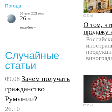
Погода
20 июня 2021 года
26
..28
О том, чт
подробнее>>
продажу 
Российск
иностран
продукции
Случайные
винограда
статьи
Зачем получать
09.08
гражданство
Румынии?
26.10