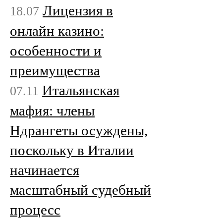
Лицензия в
18.07
онлайн казино:
особенности и
преимущества
Итальянская
07.11
мафия: члены
Ндрангеты осуждены,
поскольку в Италии
начинается
масштабный судебный
процесс