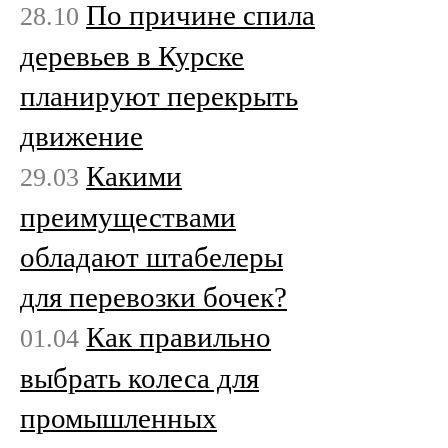
По причине спила
28.10
деревьев в Курске
планируют перекрыть
движение
Какими
29.03
преимуществами
обладают штабелеры
для перевозки бочек?
Как правильно
01.04
выбрать колеса для
промышленных