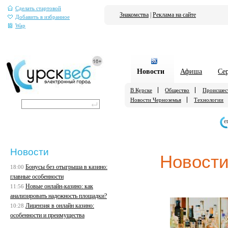
Сделать стартовой
Знакомства
|
Реклама на сайте
Добавить в избранное
Wap
Новости
Афиша
Се
В Курске
Общество
Происшес
Новости Черноземья
Технологии
е
Новости
Новости
Бонусы без отыгрыша в казино:
18:00
главные особенности
Новые онлайн-казино: как
11:56
анализировать надежность площадки?
Лицензия в онлайн казино:
10:28
особенности и преимущества