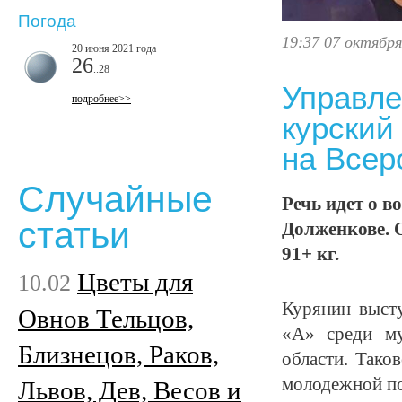
Погода
19:37 07 октября
20 июня 2021 года
26
..28
Управле
подробнее>>
курский
на Всер
Случайные
Речь идет о 
статьи
Долженкове. О
91+ кг.
Цветы для
10.02
Курянин высту
Овнов Тельцов,
«А» среди му
Близнецов, Раков,
области. Тако
молодежной по
Львов, Дев, Весов и