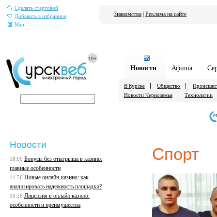
Сделать стартовой
Знакомства
|
Реклама на сайте
Добавить в избранное
Wap
Новости
Афиша
Се
В Курске
Общество
Происшес
Новости Черноземья
Технологии
е
Новости
Спорт
Бонусы без отыгрыша в казино:
18:00
главные особенности
Новые онлайн-казино: как
11:56
анализировать надежность площадки?
Лицензия в онлайн казино:
10:28
особенности и преимущества