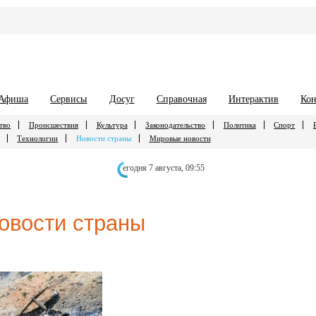
Афиша
Сервисы
Досуг
Справочная
Интерактив
Кон
тво
Происшествия
Культура
Законодательство
Политика
Спорт
Технологии
Новости страны
Мировые новости
егодня 7 августа,
09:55
овости страны