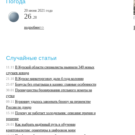
Погода
20 июня 2021 года
26
..28
подробнее>>
Случайные статьи
В Курской области специалисты выявили 349 новых
11.11
случаев ковида
В Курске наркоторговцу дали 4 года колонии
21.10
Бонусы без отыгрыша в казино: главные особенности
25.07
Преимущества бронирования отельного номера на
30.01
сутки
Курянину удалось завоевать бронзу на первенстве
09.11
России по дзюдо
Почему не работает холодильник: описание причин и
15.10
решение
Как выбрать надёжный путь в обучении
26.01
криптовалютам: ориентиры в цифровом мире