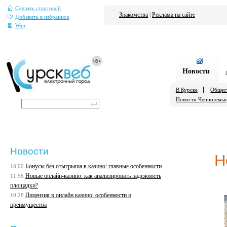
Сделать стартовой
Знакомства
|
Реклама на сайте
Добавить в избранное
Wap
Новости
В Курске
Общес
Новости Черноземья
Новости
Н
Бонусы без отыгрыша в казино: главные особенности
18:00
Новые онлайн-казино: как анализировать надежность
11:56
площадки?
Лицензия в онлайн казино: особенности и
10:28
преимущества