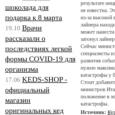
результате инц
шоколада для
не известна. Э
подарка к 8 марта
из-за высокой
лайнера находи
Врачи
19.10
может нанести
рассказали о
затонул лайнер
Сейчас минист
последствиях легкой
специалисты и
формы COVID-19 для
развития событ
организма
нужно максима
катастрофы у 
KEDS-SHOP -
17.06
Стоит добавить
официальный
министров Ита
положение в з
магазин
катастрофы.
оригинальных кед
Источник:
Ку