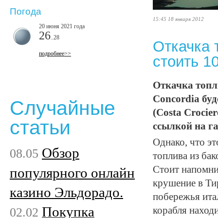
Погода
15:45 18 января 2012
20 июня 2021 года
26
..28
Откачка 
подробнее>>
стоить 1
Откачка топл
Concordia буд
Случайные
(Costa Crocie
статьи
ссылкой на газ
Однако, что э
Обзор
08.05
топлива из бак
Стоит напомни
популярного онлайн
крушение в Ти
казино Эльдорадо.
побережья итал
Покупка
02.02
корабля находи