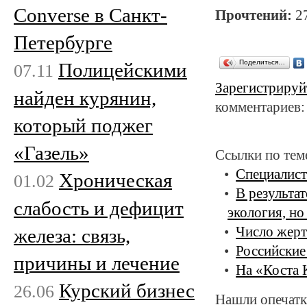
Converse в Санкт-
Прочтений:
2
Петербурге
Поделиться…
Полицейскими
07.11
Зарегистрируй
найден курянин,
комментариев:
который поджег
«Газель»
Ссылки по тем
Специалист
Хроническая
01.02
В результат
слабость и дефицит
экология, но
Число жерт
железа: связь,
Российские
причины и лечение
На «Коста 
Курский бизнес
26.06
Нашли опечатк