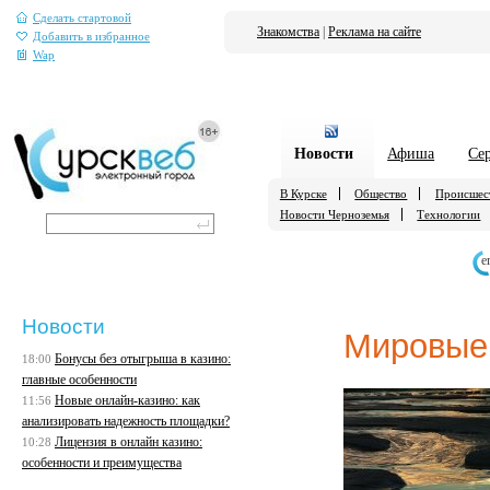
Сделать стартовой
Знакомства
|
Реклама на сайте
Добавить в избранное
Wap
Новости
Афиша
Се
В Курске
Общество
Происшес
Новости Черноземья
Технологии
е
Новости
Мировые
Бонусы без отыгрыша в казино:
18:00
главные особенности
Новые онлайн-казино: как
11:56
анализировать надежность площадки?
Лицензия в онлайн казино:
10:28
особенности и преимущества