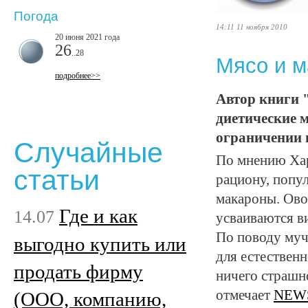
Погода
14:11 11 ноября 2010
20 июня 2021 года
26
..28
Мясо и м
подробнее>>
Автор книги 
диетические 
ограничении 
Случайные
По мнению Харк
статьи
рациону, попул
макароны. Овощ
Где и как
14.07
усваиваются в
По поводу муч
выгодно купить или
для естествен
продать фирму
ничего страшн
отмечает
NEWS
(ООО, компанию,