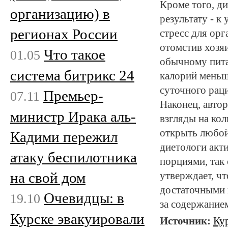
Кроме того, ди
организацию) в
результату - к
регионах России
стресс для орг
отомстив хозяи
Что такое
01.05
обычному пита
система битрикс 24
калорий меньш
суточного раци
Премьер-
07.11
Наконец, авто
министр Ирака аль-
взгляды на ко
открыть любой
Кадими пережил
диетологи акт
атаку беспилотника
порциями, так 
на свой дом
утверждает, ч
достаточными 
Очевидцы: в
19.10
за содержанием
Курске эвакуировали
Источник:
Ку