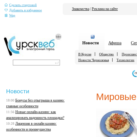
Сделать стартовой
Знакомства
|
Реклама на сайте
Добавить в избранное
Wap
Новости
Афиша
Се
В Курске
Общество
Происшес
Новости Черноземья
Технологии
е
Новости
Мировые
Бонусы без отыгрыша в казино:
18:00
главные особенности
Новые онлайн-казино: как
11:56
анализировать надежность площадки?
Лицензия в онлайн казино:
10:28
особенности и преимущества