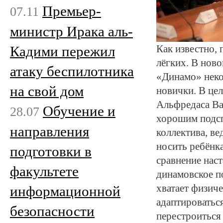
Премьер-
07.11
министр Ирака аль-
Как известно,
Кадими пережил
лёгких. В нов
атаку беспилотника
«Динамо» неко
на свой дом
новички. В цел
Альфредаса Вай
Обучение и
28.07
хорошим подсп
направления
коллектива, в
носить ребёнка
подготовки в
сравнение наст
факультете
динамовское п
хватает физич
информационной
адаптироватьс
безопасности
перестроиться 