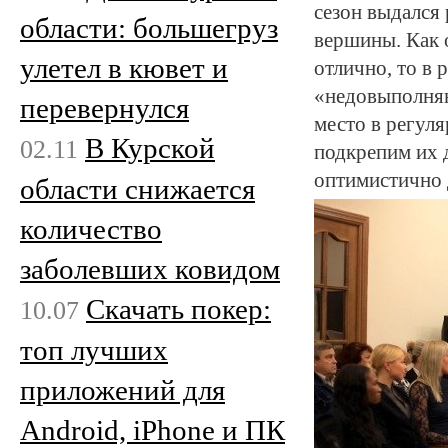
сезон выдался
области: большегруз
вершины. Как 
улетел в кювет и
отлично, то в
«недовыполняют
перевернулся
место в регул
В Курской
02.11
подкрепим их д
оптимистично 
области снижается
количество
заболевших ковидом
Скачать покер:
10.07
топ лучших
приложений для
Android, iPhone и ПК