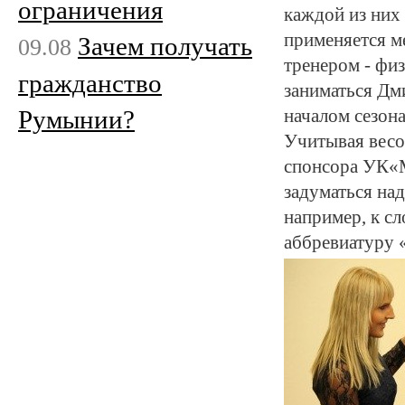
ограничения
каждой из них 
применяется м
Зачем получать
09.08
тренером - фи
гражданство
заниматься Дми
Румынии?
началом сезон
Учитывая весо
спонсора УК«М
задуматься над
например, к с
аббревиатуру