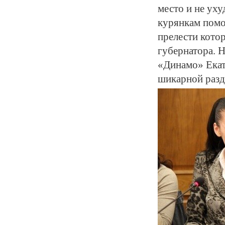
место и не ух
курянкам помо
прелести кото
губернатора. Н
«Динамо» Екат
шикарной разд