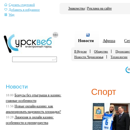
Сделать стартовой
Знакомства
|
Реклама на сайте
Добавить в избранное
Wap
Новости
Афиша
Се
В Курске
Общество
Происшес
Новости Черноземья
Технологии
е
Новости
Спорт
Бонусы без отыгрыша в казино:
18:00
главные особенности
Новые онлайн-казино: как
11:56
анализировать надежность площадки?
Лицензия в онлайн казино:
10:28
особенности и преимущества