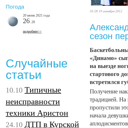
Погода
10:28 19 октября 2012
20 июня 2021 года
26
..28
Александ
подробнее>>
сезон пе
Баскетбольный
«Динамо» сыг
Случайные
на выезде ног
статьи
стартового д
встретился г
Типичные
10.10
Получение нак
традицией. На 
неисправности
пропустили эт
техники Аристон
начала девушк
ДТП в Курской
24.10
аплодисментов