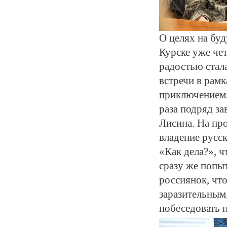
О целях на бу
Курске уже че
радостью стала
встречи в рам
приключением»
раза подряд за
Лисина. На пр
владение русс
«Как дела?», 
сразу же попыт
россиянок, чт
заразительным
побеседовать п