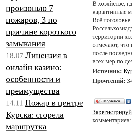
В хозяйстве, 
произошло 7
карантинные м
пожаров, 3 по
Всё поголовье 
Россельхознад
причине короткого
территории хо
замыкания
отмечают, что 
после последне
Лицензия в
18.07
всех мер по д
онлайн казино:
Источник:
Ку
особенности и
Прочтений:
3
преимущества
Пожар в центре
14.11
Поделиться…
Зарегистрируй
Курска: сгорела
комментариев:
маршрутка