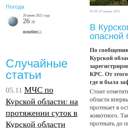
Погода
10:00 19 марта 2012
20 июня 2021 года
26
..28
В Курско
подробнее>>
опасной 
По сообщению
Курской обла
Случайные
зарегистриро
статьи
КРС. От этого
где и была за
МЧС по
05.11
Стоит отметит
области впервы
Курской области: на
протекает в ос
протяжении суток в
животного. Та
Курской области
протекать до п