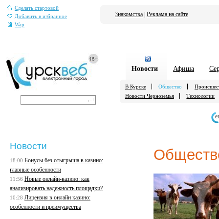
Сделать стартовой
Знакомства
|
Реклама на сайте
Добавить в избранное
Wap
Новости
Афиша
Се
В Курске
Общество
Происшес
Новости Черноземья
Технологии
е
Новости
Обществ
Бонусы без отыгрыша в казино:
18:00
главные особенности
Новые онлайн-казино: как
11:56
анализировать надежность площадки?
Лицензия в онлайн казино:
10:28
особенности и преимущества