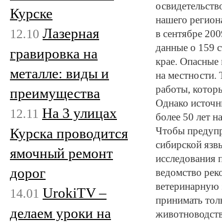
освидетельство
Курске
нашего регион
Лазерная
12.10
в сентябре 200
данные о 159 
гравировка на
крае. Опасные
металле: виды и
на местности. 
работы, котор
преимущества
Однако источн
На 3 улицах
12.11
более 50 лет н
Курска проводится
Чтобы предупр
сибирской язв
ямочный ремонт
исследования 
дорог
ведомство рек
ветеринарную 
UrokiTV –
14.01
принимать тол
делаем уроки на
животноводств