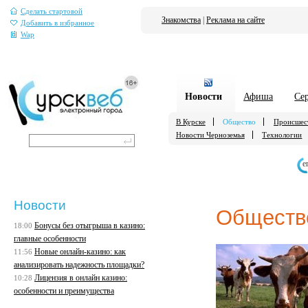
Сделать стартовой
Знакомства
|
Реклама на сайте
Добавить в избранное
Wap
Новости
Афиша
Се
В Курске
Общество
Происшес
Новости Черноземья
Технологии
е
Новости
Обществ
Бонусы без отыгрыша в казино:
18:00
главные особенности
Новые онлайн-казино: как
11:56
анализировать надежность площадки?
Лицензия в онлайн казино:
10:28
особенности и преимущества