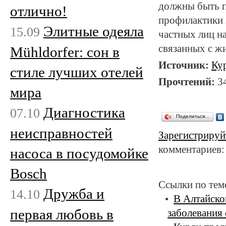
должны быть п
отлично!
профилактики 
Элитные одеяла
15.09
частных лиц н
связанных с ж
Mühldorfer: сон в
Источник:
Ку
стиле лучших отелей
Прочтений:
3
мира
Диагностика
07.10
Поделиться…
неисправностей
Зарегистрируй
комментариев:
насоса в посудомойке
Bosch
Ссылки по тем
Дружба и
14.10
В Алтайско
первая любовь в
заболевания