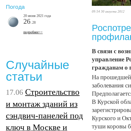
Погода
09:54 30 августа 2012
20 июня 2021 года
26
..28
Роспотре
подробнее>>
профилак
В связи с воз
управление Р
Случайные
гражданам о 
статьи
На прошедшей 
заболевания с
Строительство
17.06
Предполагаетс
В Курской обл
и монтаж зданий из
зарегистрирова
сэндвич-панелей под
Курского и Окт
ключ в Москве и
туши коровы б